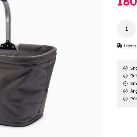
18
Lever
Sna
Ret
Smi
Ång
Pål