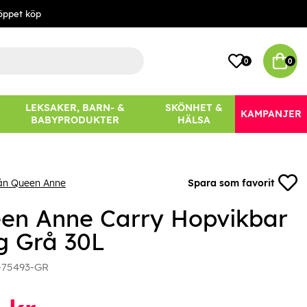
öppet köp
0
0
LEKSAKER, BARN- &
SKÖNHET &
KAMPANJER
BABYPRODUKTER
HÄLSA
rån Queen Anne
Spara som favorit
en Anne Carry Hopvikbar
g Grå 30L
-75493-GR