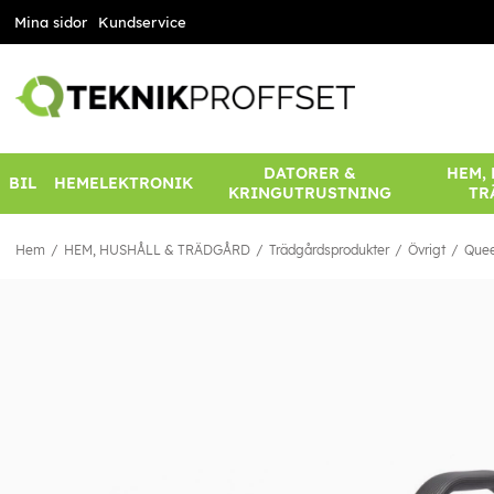
Mina sidor
Kundservice
DATORER &
HEM,
BIL
HEMELEKTRONIK
KRINGUTRUSTNING
TR
Hem
HEM, HUSHÅLL & TRÄDGÅRD
Trädgårdsprodukter
Övrigt
Quee