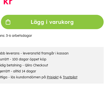
0
kr
Lägg i varukorg
ans:
3-6 arbetsdagar
bb leverans - leveranstid framgår i kassan
urrätt - 100 dagar öppet köp
dig betalning - Qliro Checkout
errätt - alltid 14 dagar
itliga - läs kundomdömen på
Prisjakt
&
Trustpilot