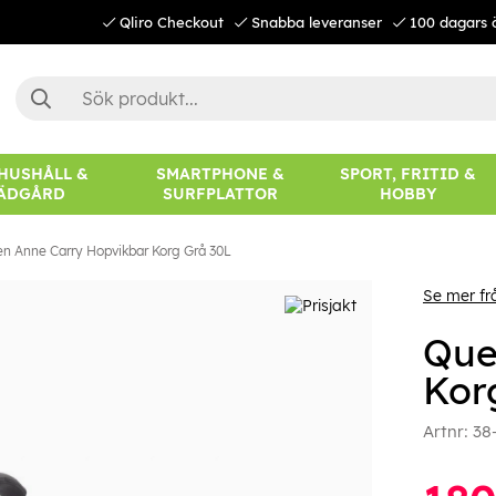
Qliro Checkout
Snabba leveranser
100 dagars 
 HUSHÅLL &
SMARTPHONE &
SPORT, FRITID &
ÄDGÅRD
SURFPLATTOR
HOBBY
n Anne Carry Hopvikbar Korg Grå 30L
Se mer f
Que
Kor
Artnr:
38