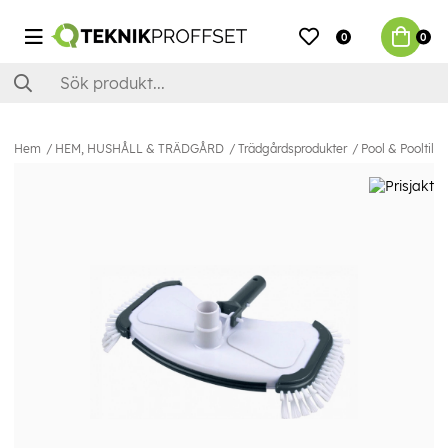
0
0
Hem
HEM, HUSHÅLL & TRÄDGÅRD
Trädgårdsprodukter
Pool & Pooltillb