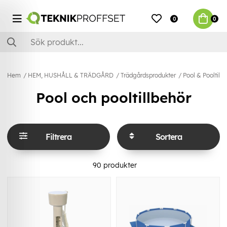
0
0
Hem
HEM, HUSHÅLL & TRÄDGÅRD
Trädgårdsprodukter
Pool & Pooltillb
Pool och pooltillbehör
Filtrera
Sortera
90
produkter