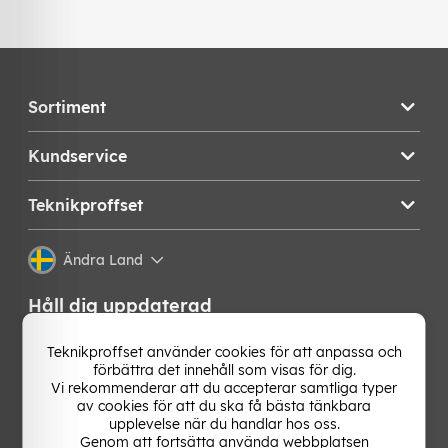
Sortiment
Kundservice
Teknikproffset
Ändra Land
Håll dig uppdaterad
Få de senaste nyheterna, hetaste erbjudandena och
Teknikproffset använder cookies för att anpassa och
bästa tipsen från oss direkt i din mejlkorg. Signa upp på
förbättra det innehåll som visas för dig.
vårt nyhetsbrev!
Vi rekommenderar att du accepterar samtliga typer
av cookies för att du ska få bästa tänkbara
upplevelse när du handlar hos oss.
OK
Genom att fortsätta använda webbplatsen