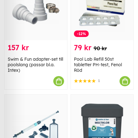
-12%
157 kr
79 kr
90 kr
Swim & Fun adapter-set till
Pool Lab Refill 50st
poolslang (passar bl.a.
tabletter PH-test, Fenol
Intex)
Röd
1