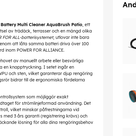
And
Battery Multi Cleaner AquaBrush Patio
, ett
sel av trädäck, terrasser och en mängd olika
 FOR ALL-batterisystemet
, utlovar inte bara
genom att låta samma batteri driva över 100
gård inom POWER FOR ALLIANCE.
ehovet av manuellt arbete eller besvärliga
 en knapptryckning. I setet ingår en
WPU och sten, vilket garanterar djup rengöring
srör bidrar till de ergonomiska fördelarna
kontrollsystem som möjliggör exakt
dtaget för strömlinjeformad användning. Det
oll, vilket minskar påfrestningarna vid
 med 3 års garanti (registrering krävs) och
eltäckande lösning för alla dina rengöringsbehov