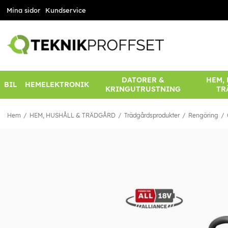
Mina sidor
Kundservice
DATORER &
HEM,
BIL
HEMELEKTRONIK
KRINGUTRUSTNING
TR
Hem
HEM, HUSHÅLL & TRÄDGÅRD
Trädgårdsprodukter
Rengöring