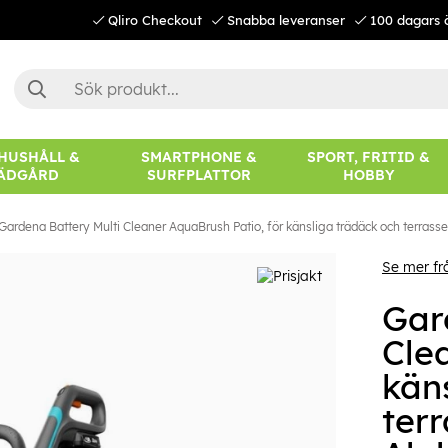
Qliro Checkout
Snabba leveranser
100 dagars 
 HUSHÅLL &
SMARTPHONE &
SPORT, FRITID &
ÄDGÅRD
SURFPLATTOR
HOBBY
Gardena Battery Multi Cleaner AquaBrush Patio, för känsliga trädäck och terrasser
Se mer f
Gar
Cle
kän
terr