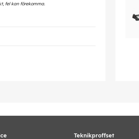
kt, fel kan förekomma.
ice
Teknikproffset