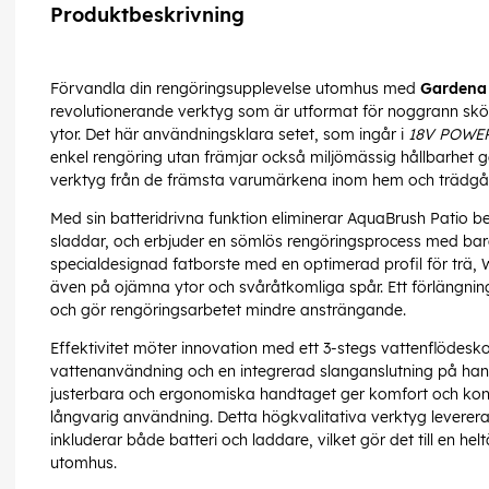
Produktbeskrivning
Förvandla din rengöringsupplevelse utomhus med
Gardena 
revolutionerande verktyg som är utformat för noggrann sköt
ytor. Det här användningsklara setet, som ingår i
18V POWER
enkel rengöring utan främjar också miljömässig hållbarhet 
verktyg från de främsta varumärkena inom hem och träd
Med sin batteridrivna funktion eliminerar AquaBrush Patio b
sladdar, och erbjuder en sömlös rengöringsprocess med bara
specialdesignad fatborste med en optimerad profil för trä, 
även på ojämna ytor och svåråtkomliga spår. Ett förlängning
och gör rengöringsarbetet mindre ansträngande.
Effektivitet möter innovation med ett 3-stegs vattenflödes
vattenanvändning och en integrerad slanganslutning på han
justerbara och ergonomiska handtaget ger komfort och kontr
långvarig användning. Detta högkvalitativa verktyg levereras
inkluderar både batteri och laddare, vilket gör det till en h
utomhus.