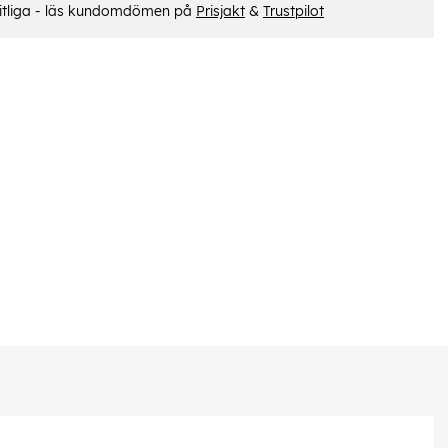
itliga - läs kundomdömen på
Prisjakt
&
Trustpilot