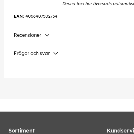
Denna text har översatts automatis
EAN:
4066407502734
Recensioner
Frågor och svar
Sortiment
Kundserv