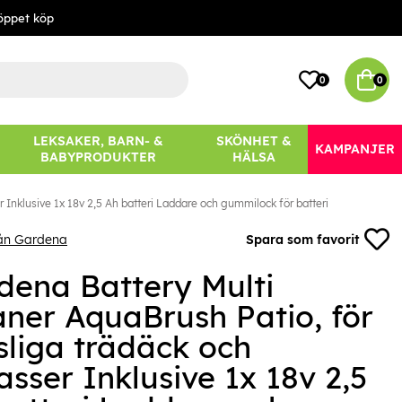
öppet köp
0
0
LEKSAKER, BARN- &
SKÖNHET &
KAMPANJER
BABYPRODUKTER
HÄLSA
 Inklusive 1x 18v 2,5 Ah batteri Laddare och gummilock för batteri
rån Gardena
Spara som favorit
dena Battery Multi
aner AquaBrush Patio, för
sliga trädäck och
asser Inklusive 1x 18v 2,5