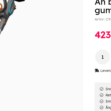
Ah 
gum
Artnr:
C9
423
Lever
Sna
Ret
Smi
Ång