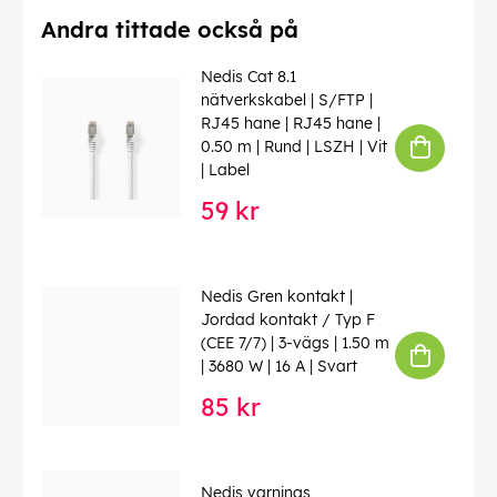
Andra tittade också på
Nedis Cat 8.1
nätverkskabel | S/FTP |
RJ45 hane | RJ45 hane |
0.50 m | Rund | LSZH | Vit
| Label
59 kr
Nedis Gren kontakt |
Jordad kontakt / Typ F
(CEE 7/7) | 3-vägs | 1.50 m
| 3680 W | 16 A | Svart
85 kr
Nedis varnings