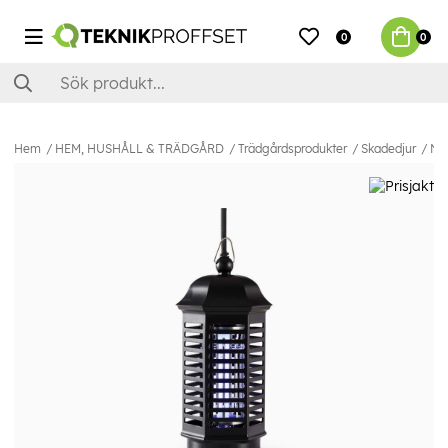
0
0
Hem
HEM, HUSHÅLL & TRÄDGÅRD
Trädgårdsprodukter
Skadedjur
Ned