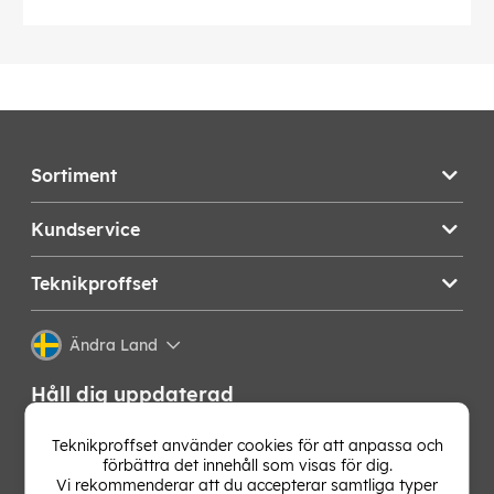
Sortiment
Kundservice
Teknikproffset
Ändra Land
Håll dig uppdaterad
Få de senaste nyheterna, hetaste erbjudandena och
Teknikproffset använder cookies för att anpassa och
bästa tipsen från oss direkt i din mejlkorg. Signa upp på
förbättra det innehåll som visas för dig.
vårt nyhetsbrev!
Vi rekommenderar att du accepterar samtliga typer