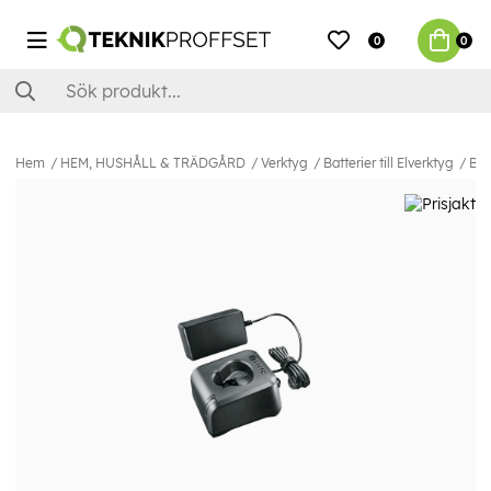
0
0
Hem
HEM, HUSHÅLL & TRÄDGÅRD
Verktyg
Batterier till Elverktyg
Bos