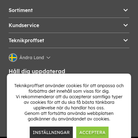
Sortiment
Kundservice
Teknikproffset
Ändra Land
Håll dig uppdaterad
Få de senaste nyheterna, hetaste erbjudandena och
Teknikproffset använder cookies för att anpassa och
bästa tipsen från oss direkt i din mejlkorg. Signa upp på
förbättra det innehåll som visas för dig.
vårt nyhetsbrev!
Vi rekommenderar att du accepterar samtliga typer
av cookies för att du ska få bästa tänkbara
upplevelse när du handlar hos oss.
OK
Genom att fortsätta använda webbplatsen
godkänner du användandet av cookies.
INSTÄLLNINGAR
ACCEPTERA