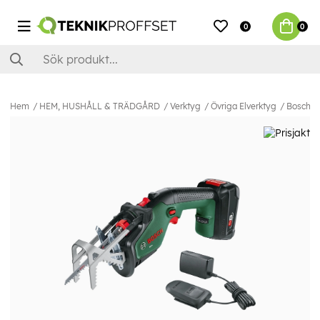
0
0
Hem
HEM, HUSHÅLL & TRÄDGÅRD
Verktyg
Övriga Elverktyg
Bosch Ke