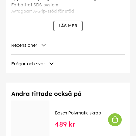
Förbättrat SDS-system
Avtagbart A-Grip-stöd för städ
Inkluderar 2,0 Ah-batteri och laddare
LÄS MER
Denna text har översatts automatiskt, fel kan
förekomma.
Recensioner
EAN:
3165140925907
Frågor och svar
Andra tittade också på
Bosch Polymatic skrap
489 kr