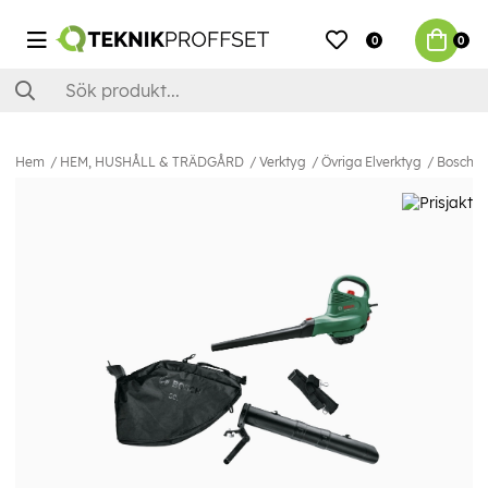
0
0
Hem
HEM, HUSHÅLL & TRÄDGÅRD
Verktyg
Övriga Elverktyg
Bosch L