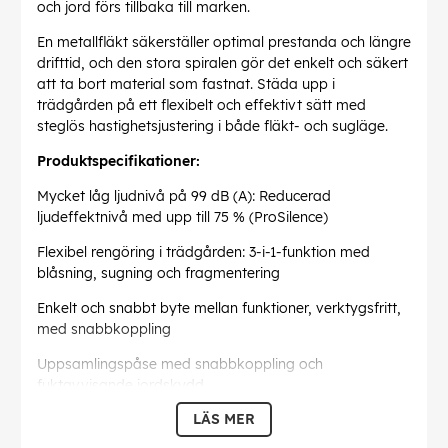
och jord förs tillbaka till marken.
En metallfläkt säkerställer optimal prestanda och längre
drifttid, och den stora spiralen gör det enkelt och säkert
att ta bort material som fastnat. Städa upp i
trädgården på ett flexibelt och effektivt sätt med
steglös hastighetsjustering i både fläkt- och sugläge.
Produktspecifikationer:
Mycket låg ljudnivå på 99 dB (A): Reducerad
ljudeffektnivå med upp till 75 % (ProSilence)
Flexibel rengöring i trädgården: 3-i-1-funktion med
blåsning, sugning och fragmentering
Enkelt och snabbt byte mellan funktioner, verktygsfritt,
med snabbkoppling
Uppsamlingspåse med snabbkoppling och
fuktavvisande jordskydd
LÄS MER
Liten, lätt och ergonomisk och extremt enkel att
manövrera runt i trädgården