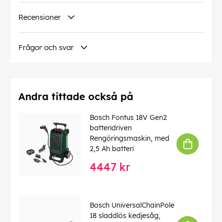
Mångsidig rengöring i trädgården utan att störa
Recensioner
grannarna
Denna text har översatts automatiskt, fel kan
Frågor och svar
förekomma.
EAN:
4059952577159
Andra tittade också på
Bosch Fontus 18V Gen2
batteridriven
Rengöringsmaskin, med
2,5 Ah batteri
4447 kr
Bosch UniversalChainPole
18 sladdlös kedjesåg,