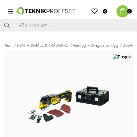
0
0
Hem
HEM, HUSHÅLL & TRÄDGÅRD
Verktyg
Övriga Elverktyg
DeWALT D