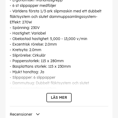
- Ergonomiskt tvåhandsgrepp
- 6 st slippapper medföljer
- Världens första 1/3 ark slipmaskin med ett dubbelt
fläktsystem och slutet dammuppsamlingssystem-
Effekt: 270W
- Spänning: 230V
- Hastighet: Variabel
- Obelastad hastighet: 5,000 - 13,000 v/min
- Excentrisk rörelse: 2.0mm
- Kretsyta: 2.0mm
- Sliprörelse: Cirkulär
- Pappersstorlek: 115 x 280mm
- Basplattans storlek: 115 x 230mm
- Mjukt handtag: Ja
- Slippapper: 6 slippapper
- Dammutsug: Dubbelt fläktsystem och slutet
dammuppsamlingssystem
- Fastsättning av slippapper: Kardborrefäste och
LÄS MER
klämmor
- Väska: Ja
- Sladdlängd: 3m
Recensioner
- Låsbar strömbrytare: Ja