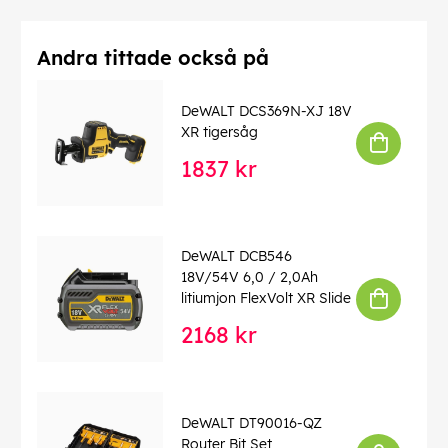
Andra tittade också på
DeWALT DCS369N-XJ 18V
XR tigersåg
1837 kr
DeWALT DCB546
18V/54V 6,0 / 2,0Ah
litiumjon FlexVolt XR Slide
2168 kr
DeWALT DT90016-QZ
Router Bit Set