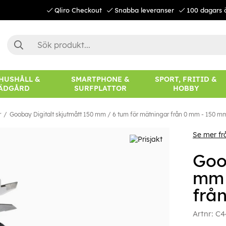
Qliro Checkout
Snabba leveranser
100 dagars 
 HUSHÅLL &
SMARTPHONE &
SPORT, FRITID &
ÄDGÅRD
SURFPLATTOR
HOBBY
r
Goobay Digitalt skjutmått 150 mm / 6 tum för mätningar från 0 mm - 150 m
Se mer f
Goo
mm 
frå
Artnr:
C4