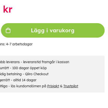
kr
Lägg i varukorg
ans:
4-7 arbetsdagar
bb leverans - leveranstid framgår i kassan
urrätt - 100 dagar öppet köp
dig betalning - Qliro Checkout
errätt - alltid 14 dagar
itliga - läs kundomdömen på
Prisjakt
&
Trustpilot