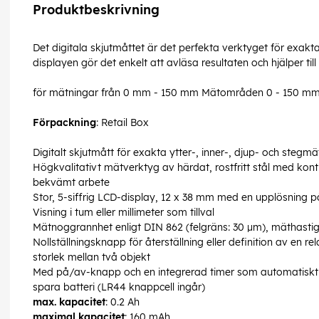
Produktbeskrivning
Det digitala skjutmåttet är det perfekta verktyget för exakt
displayen gör det enkelt att avläsa resultaten och hjälper till
för mätningar från 0 mm - 150 mm Mätområden 0 - 150 m
Förpackning
: Retail Box
Digitalt skjutmått för exakta ytter-, inner-, djup- och stegm
Högkvalitativt mätverktyg av härdat, rostfritt stål med konti
bekvämt arbete
Stor, 5-siffrig LCD-display, 12 x 38 mm med en upplösning
Visning i tum eller millimeter som tillval
Mätnoggrannhet enligt DIN 862 (felgräns: 30 µm), mäthastig
Nollställningsknapp för återställning eller definition av en rel
storlek mellan två objekt
Med på/av-knapp och en integrerad timer som automatiskt st
spara batteri (LR44 knappcell ingår)
max. kapacitet
: 0.2 Ah
maximal kapacitet
: 160 mAh