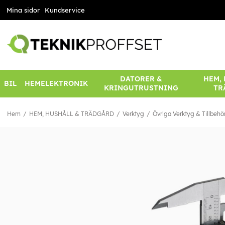
Mina sidor
Kundservice
DATORER &
HEM,
BIL
HEMELEKTRONIK
KRINGUTRUSTNING
TR
Hem
HEM, HUSHÅLL & TRÄDGÅRD
Verktyg
Övriga Verktyg & Tillbehö