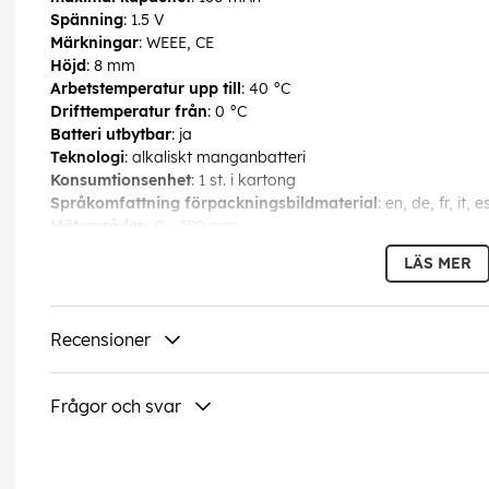
Spänning
: 1.5 V
Märkningar
: WEEE, CE
Höjd
: 8 mm
Arbetstemperatur upp till
: 40 °C
Drifttemperatur från
: 0 °C
Batteri utbytbar
: ja
Teknologi
: alkaliskt manganbatteri
Konsumtionsenhet
: 1 st. i kartong
Språkomfattning förpackningsbildmaterial
: en, de, fr, it, e
Mätområden
: 0 - 150 mm
Längd
: 237 mm
LÄS MER
Vikt
: 152 g
Bredd
: 75 mm
Recensioner
EAN:
4040849770012
Frågor och svar