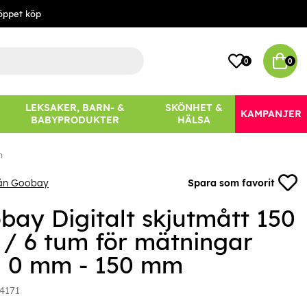
öppet köp
0
0
LEKSAKER, BARN- &
SKÖNHET &
KAMPANJER
BABYPRODUKTER
HÄLSA
m
rån Goobay
Spara som favorit
bay Digitalt skjutmått 150
/ 6 tum för mätningar
n 0 mm - 150 mm
4171