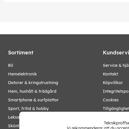
Sortiment
Kundserv
bil
Service & hjä
hemelektronik
Kontakt
datorer & kringutrustning
Köpvillkor
hem, hushåll & trädgård
Integritetspo
smartphone & surfplattor
Cookies
sport, fritid & hobby
Tillgänglighe
leksaker, barn- & babyprodukter
Ångra köp
Teknikproffse
skönhet & hälsa
Vi rekommenderar att du accepte