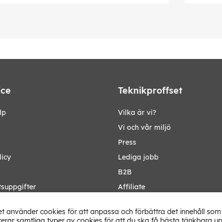
ice
Teknikproffset
lp
Vilka är vi?
Vi och vår miljö
Press
licy
Lediga jobb
B2B
tsuppgifter
Affiliate
Ändra Land
t använder cookies för att anpassa och förbättra det innehåll som 
rar samtliga typer av cookies för att du ska få bästa tänkbara up