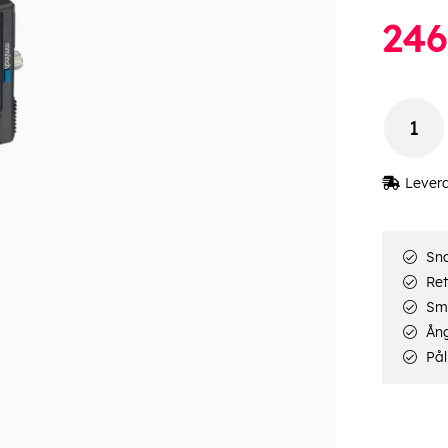
246
Lever
Sna
Ret
Smi
Ång
Pål