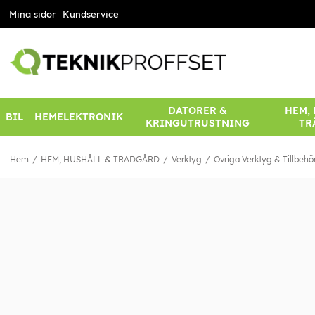
Mina sidor
Kundservice
DATORER &
HEM,
BIL
HEMELEKTRONIK
KRINGUTRUSTNING
TR
Hem
HEM, HUSHÅLL & TRÄDGÅRD
Verktyg
Övriga Verktyg & Tillbehö