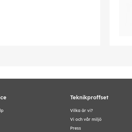
ice
Teknikproffset
lp
Vilka är vi?
Vi och vår miljö
Press