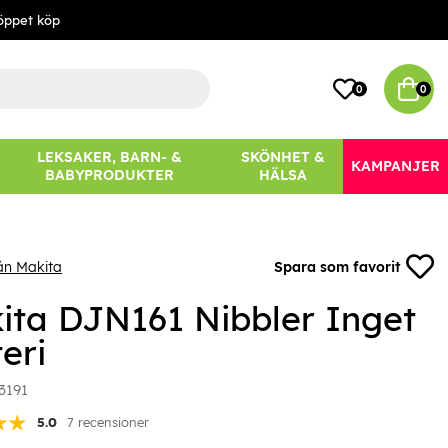
öppet köp
0
0
LEKSAKER, BARN- &
SKÖNHET &
KAMPANJER
BABYPRODUKTER
HÄLSA
ån Makita
Spara som favorit
ita DJN161 Nibbler Inget
eri
3191
5.0
7 recensioner