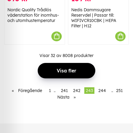
Nordic Quality Trådlös
Nedis Dammsugare
väderstation för inomhus-
Reservdel | Passar till:
och utomhustemperatur
WIFIVCR10CBK | HEPA
Filter | H12
Visar
32
av
8008
produkter
Visa fler
«
Föregående
1
..
241
242
243
244
..
251
Nästa
»