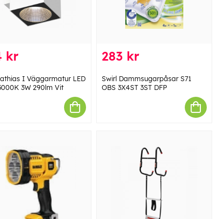
 kr
283 kr
 Mathias I Väggarmatur LED
Swirl Dammsugarpåsar S71
3000K 3W 290lm Vit
OBS 3X4ST 3ST DFP