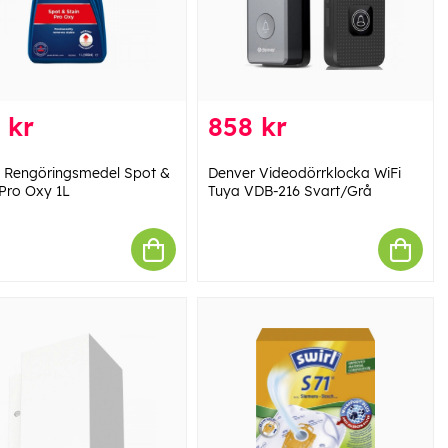
 kr
858 kr
ll Rengöringsmedel Spot &
Denver Videodörrklocka WiFi
 Pro Oxy 1L
Tuya VDB-216 Svart/Grå