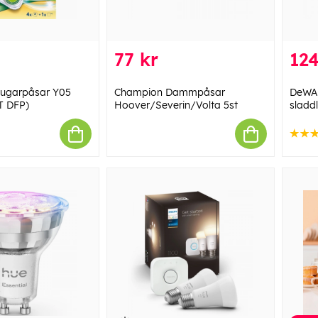
77 kr
124
ugarpåsar Y05
Champion Dammpåsar
DeWAL
T DFP)
Hoover/Severin/Volta 5st
sladd