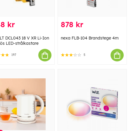
8 kr
878 kr
T DCL043 18 V XR Li-Ion
nexa FLB-104 Brandstege 4m
lös LED-strålkastare
197
5