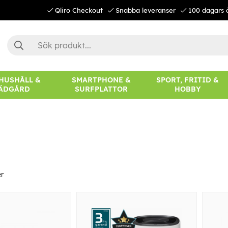
Qliro Checkout
Snabba leveranser
100 dagars 
 HUSHÅLL &
SMARTPHONE &
SPORT, FRITID &
ÄDGÅRD
SURFPLATTOR
HOBBY
r