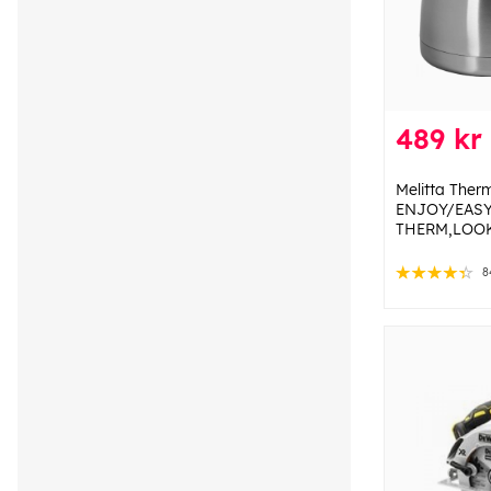
489 kr
Melitta The
ENJOY/EASY
THERM,LOO
8