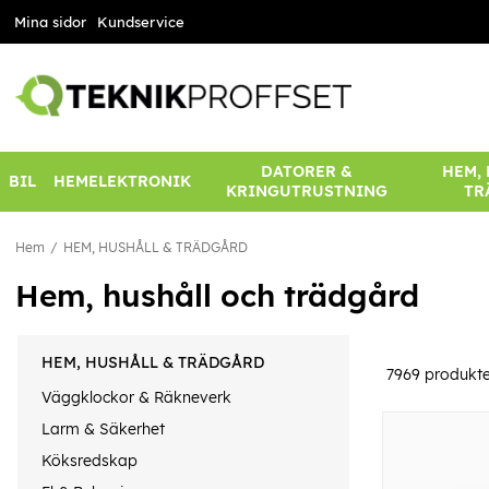
Mina sidor
Kundservice
DATORER &
HEM,
BIL
HEMELEKTRONIK
KRINGUTRUSTNING
TR
Hem
HEM, HUSHÅLL & TRÄDGÅRD
Hem, hushåll och trädgård
HEM, HUSHÅLL & TRÄDGÅRD
7969
produkte
Väggklockor & Räkneverk
Larm & Säkerhet
Köksredskap