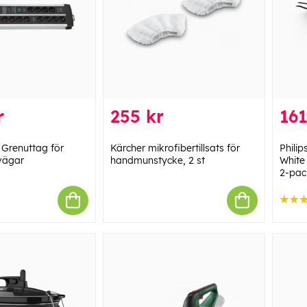
r
255 kr
161
 Grenuttag för
Kärcher mikrofibertillsats för
Phili
vägar
handmunstycke, 2 st
White
2-pac