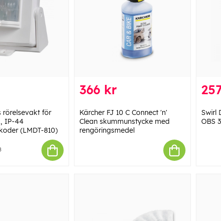
366 kr
257
 rörelsevakt för
Kärcher FJ 10 C Connect 'n'
Swirl
, IP-44
Clean skummunstycke med
OBS 3
 koder (LMDT-810)
rengöringsmedel
8