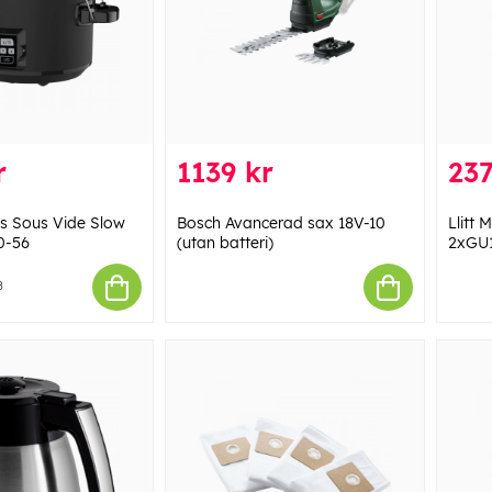
r
1139 kr
237
s Sous Vide Slow
Bosch Avancerad sax 18V-10
Llitt
0-56
(utan batteri)
2xGU1
8