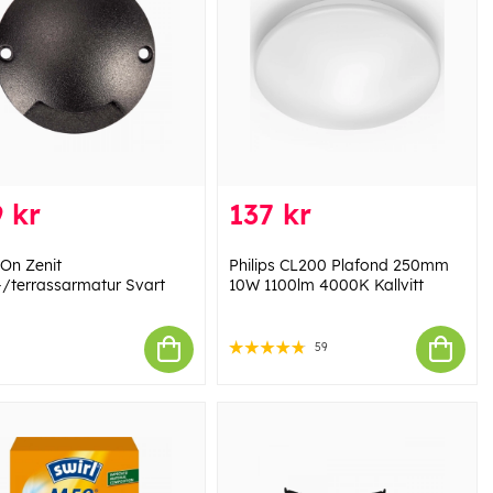
 kr
137 kr
sOn Zenit
Philips CL200 Plafond 250mm
/terrassarmatur Svart
10W 1100lm 4000K Kallvitt
59