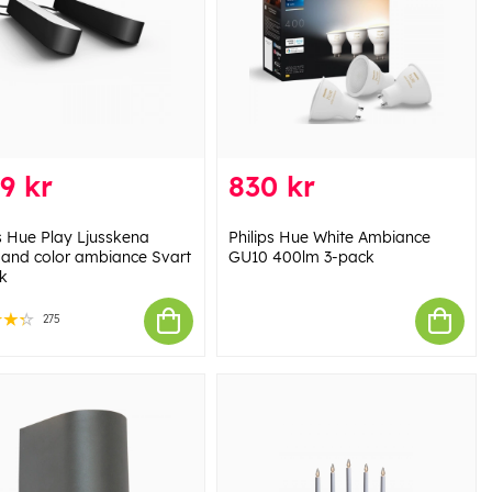
9 kr
830 kr
ps Hue Play Ljusskena
Philips Hue White Ambiance
 and color ambiance Svart
GU10 400lm 3-pack
k
275