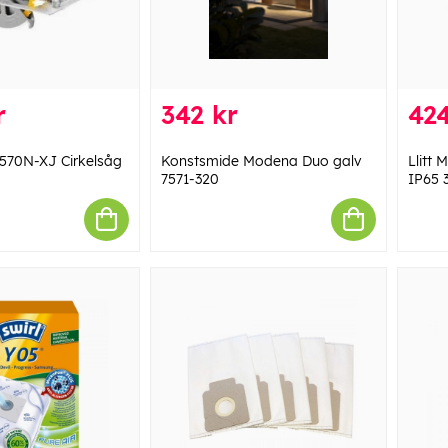
r
342 kr
424
70N-XJ Cirkelsåg
Konstsmide Modena Duo galv
Llitt
7571-320
IP65 