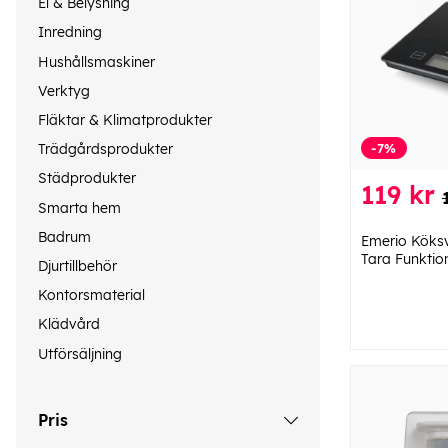
El & Belysning
Inredning
Hushållsmaskiner
Verktyg
Fläktar & Klimatprodukter
-7%
Trädgårdsprodukter
Städprodukter
119 kr
Smarta hem
Badrum
Emerio Köks
Tara Funktion
Djurtillbehör
Kontorsmaterial
Klädvård
Utförsäljning
Pris