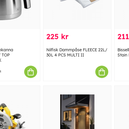
225 kr
211
rmkanna
Nilfisk Dammpåse FLEECE 22L/
Bisse
 TOP
30L 4 PCS MULTI II
Stain
K
4