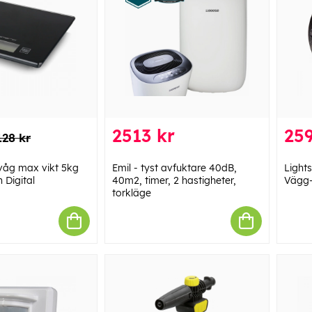
2513 kr
259
128 kr
våg max vikt 5kg
Emil - tyst avfuktare 40dB,
Light
 Digital
40m2, timer, 2 hastigheter,
Vägg-
torkläge