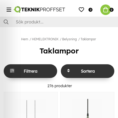
0
0
Hem
HEMELEKTRONIK
Belysning
Taklampor
Taklampor
Filtrera
Sortera
276
produkter