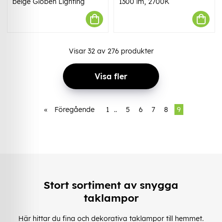
beige Globen Lighting
1300 lm, 2700K
Visar
32
av
276
produkter
Visa fler
«
Föregående
1
..
5
6
7
8
9
Stort sortiment av snygga
taklampor
Här hittar du fina och dekorativa taklampor till hemmet.