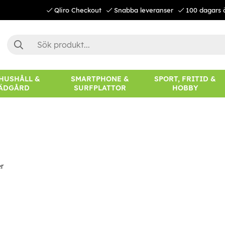
Qliro Checkout
Snabba leveranser
100 dagars 
 HUSHÅLL &
SMARTPHONE &
SPORT, FRITID &
ÄDGÅRD
SURFPLATTOR
HOBBY
r