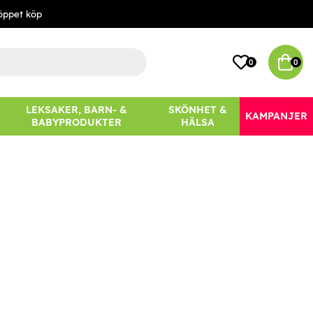
öppet köp
0
0
LEKSAKER, BARN- &
SKÖNHET &
KAMPANJER
BABYPRODUKTER
HÄLSA