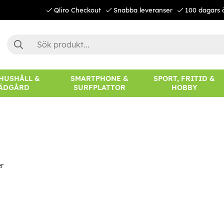
Qliro Checkout
Snabba leveranser
100 dagars 
 HUSHÅLL &
SMARTPHONE &
SPORT, FRITID &
ÄDGÅRD
SURFPLATTOR
HOBBY
r