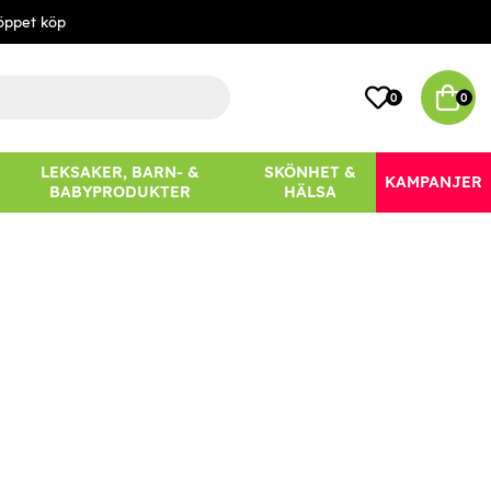
öppet köp
0
0
LEKSAKER, BARN- &
SKÖNHET &
KAMPANJER
BABYPRODUKTER
HÄLSA