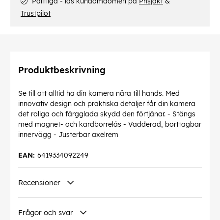
Pålitliga - läs kundomdömen på
Prisjakt
&
Trustpilot
Produktbeskrivning
Se till att alltid ha din kamera nära till hands. Med
innovativ design och praktiska detaljer får din kamera
det roliga och färgglada skydd den förtjänar. - Stängs
med magnet- och kardborrelås - Vadderad, borttagbar
innervägg - Justerbar axelrem
EAN:
6419334092249
Recensioner
Frågor och svar