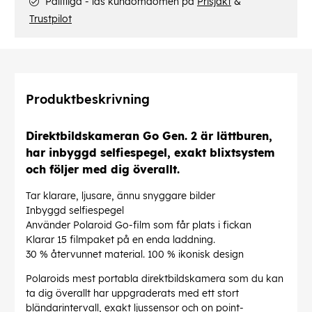
Pålitliga - läs kundomdömen på
Prisjakt
&
Trustpilot
Produktbeskrivning
Direktbildskameran Go Gen. 2 är lättburen,
har inbyggd selfiespegel, exakt blixtsystem
och följer med dig överallt.
Tar klarare, ljusare, ännu snyggare bilder
Inbyggd selfiespegel
Använder Polaroid Go-film som får plats i fickan
Klarar 15 filmpaket på en enda laddning.
30 % återvunnet material. 100 % ikonisk design
Polaroids mest portabla direktbildskamera som du kan
ta dig överallt har uppgraderats med ett stort
bländarintervall, exakt ljussensor och on point-