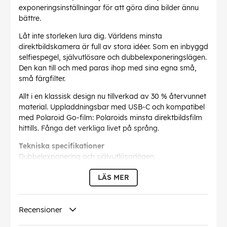
exponeringsinställningar för att göra dina bilder ännu
bättre.
Låt inte storleken lura dig. Världens minsta
direktbildskamera är full av stora idéer. Som en inbyggd
selfiespegel, självutlösare och dubbelexponeringslägen.
Den kan till och med paras ihop med sina egna små,
små färgfilter.
Allt i en klassisk design nu tillverkad av 30 % återvunnet
material. Uppladdningsbar med USB-C och kompatibel
med Polaroid Go-film: Polaroids minsta direktbildsfilm
hittills. Fånga det verkliga livet på språng.
Tekniska specifikationer
Dubbelexponering och självutlösarlägen.
Fungerar med Polaroid Go-filter.
LÄS MER
Använder Polaroid Go-film.
Exakt, ögonvänligt blixtsystem.
Bländarområde f/9-42.
Recensioner
Handledsrem och USB-C laddningskabel ingår.
Tillverkad av 30% återvunnet material