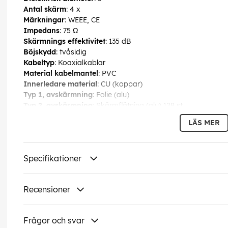
Antal skärm
: 4 x
Märkningar
: WEEE, CE
Impedans
: 75 Ω
Skärmnings effektivitet
: 135 dB
Böjskydd
: tvåsidig
Kabeltyp
: Koaxialkablar
Material kabelmantel
: PVC
Innerledare material
: CU (koppar)
Typ 1, avskärmning
: Folie (alu)
Typ 2, avskärmning
: Skärmflätning (alu) 128 st.
Typ 3, avskärmning
: Folie (alu)
LÄS MER
Typ 4, skärm
: Skärmflätning (alu) 128 st.
EAN:
4040849704178
Specifikationer
Recensioner
Frågor och svar