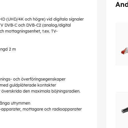
And
-HD (UHD/4K och högre) vid digitala signaler
V DVB-C och DVB-C2 (analog/digital
 och mottagningsenhet, t.ex. TV-
längd 2 m
lednings- och överföringsegenskaper
g med guldpläterade kontakter
t överskrida den maximala böjningsradien.
 trånga utrymmen
tv-apparater, mottagare och radioapparater