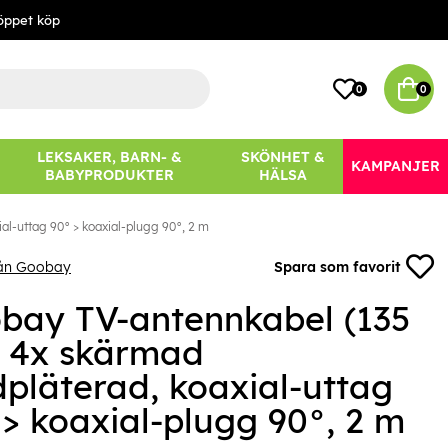
öppet köp
0
0
LEKSAKER, BARN- &
SKÖNHET &
KAMPANJER
BABYPRODUKTER
HÄLSA
al-uttag 90° > koaxial-plugg 90°, 2 m
rån Goobay
Spara som favorit
bay TV-antennkabel (135
, 4x skärmad
dpläterad, koaxial-uttag
 > koaxial-plugg 90°, 2 m