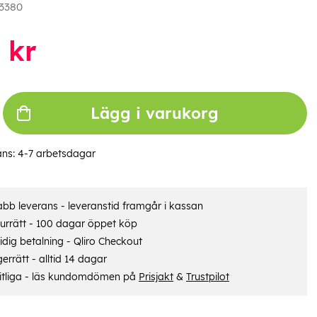
3380
kr
Lägg i varukorg
ans:
4-7 arbetsdagar
bb leverans - leveranstid framgår i kassan
urrätt - 100 dagar öppet köp
dig betalning - Qliro Checkout
errätt - alltid 14 dagar
itliga - läs kundomdömen på
Prisjakt
&
Trustpilot