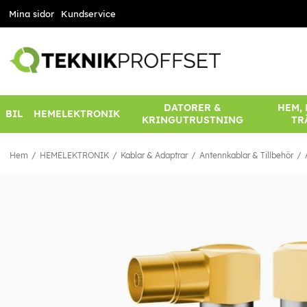
Mina sidor
Kundservice
DATORER &
HEM,
BIL
HEMELEKTRONIK
KRINGUTRUSTNING
TR
Hem
HEMELEKTRONIK
Kablar & Adaptrar
Antennkablar & Tillbehör