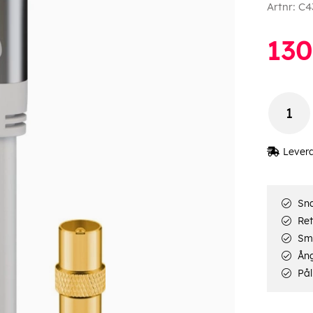
Artnr:
C4
130
Lever
Sna
Ret
Smi
Ång
Pål