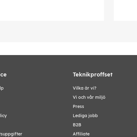
ice
Teknikproffset
lp
Vilka är vi?
Vi och vår miljö
Press
licy
Lediga jobb
B2B
tsuppgifter
Affiliate