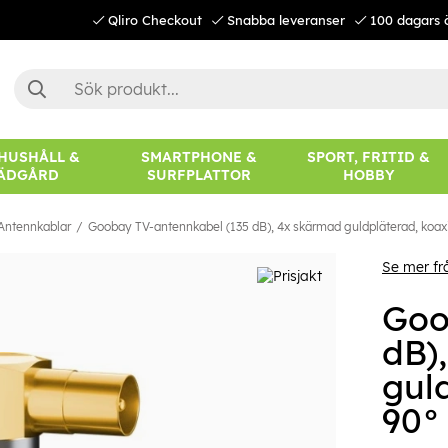
Qliro Checkout
Snabba leveranser
100 dagars 
 HUSHÅLL &
SMARTPHONE &
SPORT, FRITID &
ÄDGÅRD
SURFPLATTOR
HOBBY
Antennkablar
Goobay TV-antennkabel (135 dB), 4x skärmad guldpläterad, koaxi
Se mer f
Goo
dB)
gul
90°