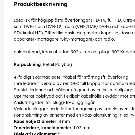
Produktbeskrivning
Idealisk för högupplösta överföringar (HD-TV, full HD, ultra
som DVB-T och DVB-T2, radio (VHF/DAB/DAB+) och kabel-T
SD/digital HD). Tillförlitlig anslutning mellan kopplingsdosa
apparater/mottagare (Sky-mottagare) och radio.
guldpläterad, koaxial-uttag 90° > koaxial-plugg 90° Kabel
Förpackning
: Retail Polybag
4-faldigt skärmad satellitkabel för störningsfri överföring
Inre ledare tillverkad av ren OFC full koppar för optimala 
Särskilt ledande och hållbar på grund av en hel metallplug
Optimerat böjskydd och flexibelt kabelhölje skyddar mot at
Anslutningsdon för plugg-to-plugg ingår
Vinklade pluggar underlättar förläggning av kabeln även i
För anslutning av enheter med en koaxialanslutning, t. ex. 
Kabelhölje Diameter
: 8 mm
Innerledare, kabeldiameter
: 1.02 mm
Dielektrisk diameter
: 5