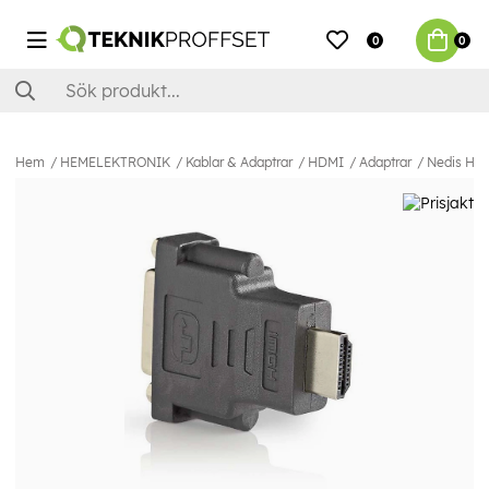
0
0
Hem
HEMELEKTRONIK
Kablar & Adaptrar
HDMI
Adaptrar
Nedis HDMI