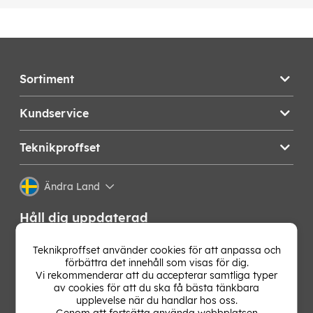
Sortiment
Kundservice
Teknikproffset
Ändra Land
Håll dig uppdaterad
Få de senaste nyheterna, hetaste erbjudandena och
Teknikproffset använder cookies för att anpassa och
bästa tipsen från oss direkt i din mejlkorg. Signa upp på
förbättra det innehåll som visas för dig.
vårt nyhetsbrev!
Vi rekommenderar att du accepterar samtliga typer
av cookies för att du ska få bästa tänkbara
upplevelse när du handlar hos oss.
OK