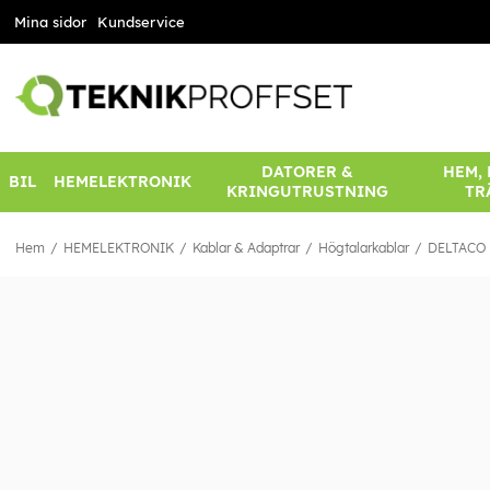
Mina sidor
Kundservice
DATORER &
HEM,
BIL
HEMELEKTRONIK
KRINGUTRUSTNING
TR
Hem
HEMELEKTRONIK
Kablar & Adaptrar
Högtalarkablar
DELTACO H