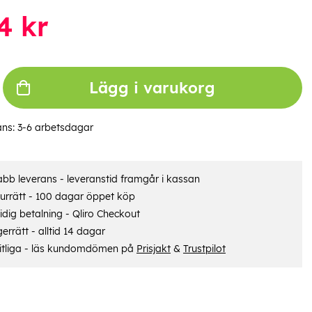
4
kr
Lägg i varukorg
ans:
3-6 arbetsdagar
bb leverans - leveranstid framgår i kassan
urrätt - 100 dagar öppet köp
dig betalning - Qliro Checkout
errätt - alltid 14 dagar
itliga - läs kundomdömen på
Prisjakt
&
Trustpilot