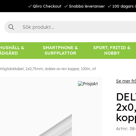
Qliro Checkout
Snabba leveranser
100 dagars 
 HUSHÅLL &
SMARTPHONE &
SPORT, FRITID &
ÄDGÅRD
SURFPLATTOR
HOBBY
ögtalarkabel, 2x0,75mm, ledare av ren koppar, 100m, vit
Se mer f
DEL
2x0
kop
Artnr:
38