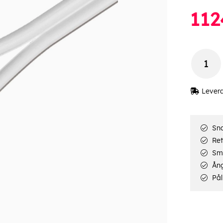
112
Lever
Sna
Ret
Smi
Ång
Pål