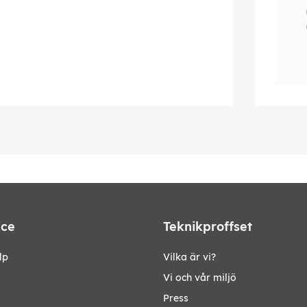
ice
Teknikproffset
lp
Vilka är vi?
Vi och vår miljö
Press