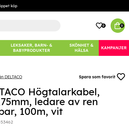
öppet köp
0
0
LEKSAKER, BARN- &
SKÖNHET &
KAMPANJER
BABYPRODUKTER
HÄLSA
rån DELTACO
Spara som favorit
TACO Högtalarkabel,
,75mm, ledare av ren
par, 100m, vit
-53462