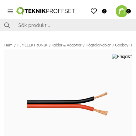
0
0
Hem
HEMELEKTRONIK
Kablar & Adaptrar
Högtalarkablar
Goobay Högta