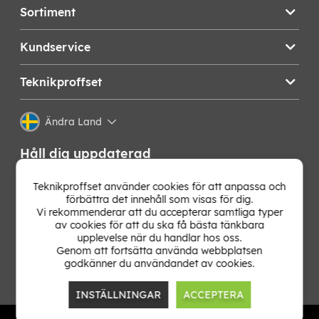
Sortiment
Kundservice
Teknikproffset
Ändra Land
Håll dig uppdaterad
Få de senaste nyheterna, hetaste erbjudandena och
Teknikproffset använder cookies för att anpassa och
bästa tipsen från oss direkt i din mejlkorg. Signa upp på
förbättra det innehåll som visas för dig.
vårt nyhetsbrev!
Vi rekommenderar att du accepterar samtliga typer
av cookies för att du ska få bästa tänkbara
upplevelse när du handlar hos oss.
OK
Genom att fortsätta använda webbplatsen
godkänner du användandet av cookies.
INSTÄLLNINGAR
ACCEPTERA
TP E-commerce Nordic AB
Org.nr: 559386-1841