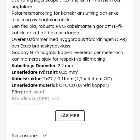
överföringsegenskaper, t.ex. mellan Hi-fi-system och
högtalare
Polaritetsmarkering för korrekt anslutning och enkel
dirigering av högtalarkabeln
Den flexibla, robusta PVC-kabelmanteln gör att Hi-fi-
kabeln är lätt att böja och lägga.
Överensstämmer med Byggproduktförordningen (CPR)
och Eca:s brandskyddsklass.
Goobay Hi-fi högtalarkabeln levereras per meter och
kan monteras själv för respektive tillämpning.
Kabelhölje Diameter
: 2.2 mm
Innerledare tvärsnitt
: 0.35 mm²
Kabelstruktur
: 2x37 / 0,11mm (2,2 x 4,4mm OD)
Innerledare material
: OFC CU (syrefri koppar)
Färg
: röd, svart
Brandklass (CPR)
: Eca
Märkningar
: CE
Färgversion
: Röd-svart
LÄS MER
Konsumtionsenhet
: 1 st. kabelring
EAN:
4040849593758
Recensioner