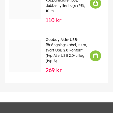
kopparledare (CU),
dubbelt yttre hölje (PE),
10 m
110 kr
Goobay Aktiv USB-
förlängningskabel, 10 m,
svart USB 2.0 kontakt
(typ A) > USB 2.0-uttag
(typ A)
269 kr