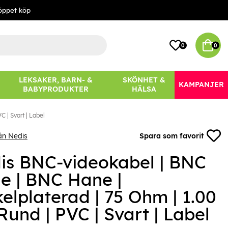
öppet köp
0
0
LEKSAKER, BARN- &
SKÖNHET &
KAMPANJER
BABYPRODUKTER
HÄLSA
 | Svart | Label
ån Nedis
Spara som favorit
is BNC-videokabel | BNC
e | BNC Hane |
elplaterad | 75 Ohm | 1.00
Rund | PVC | Svart | Label