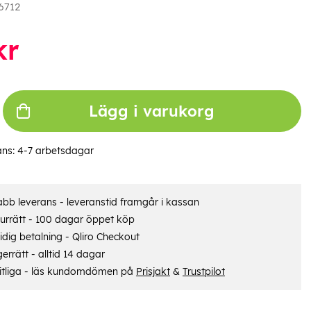
6712
kr
Lägg i varukorg
ans:
4-7 arbetsdagar
bb leverans - leveranstid framgår i kassan
urrätt - 100 dagar öppet köp
dig betalning - Qliro Checkout
errätt - alltid 14 dagar
itliga - läs kundomdömen på
Prisjakt
&
Trustpilot