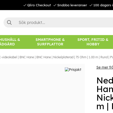
Qliro Checkout
Snabba leveranser
100 dagars 
 HUSHÅLL &
SMARTPHONE &
SPORT, FRITID &
ÄDGÅRD
SURFPLATTOR
HOBBY
videokabel | BNC Hane | BNC Hane | Nickelplaterad | 75 Ohm | 1.00 m | Rund | PVC
Se mer fr
Ned
Han
Nick
m | 