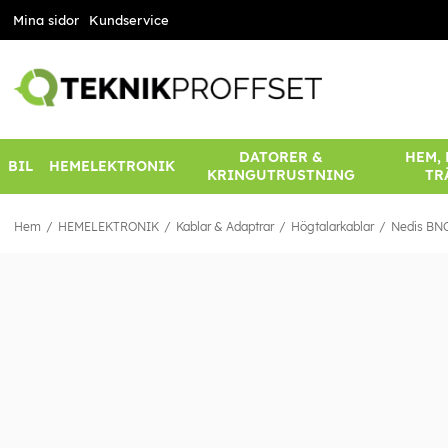
Mina sidor
Kundservice
DATORER &
HEM,
BIL
HEMELEKTRONIK
KRINGUTRUSTNING
TR
Hem
HEMELEKTRONIK
Kablar & Adaptrar
Högtalarkablar
Nedis BNC-