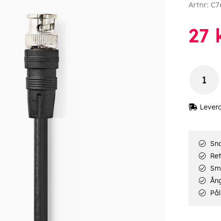
Artnr:
C7
27
Lever
Sna
Ret
Smi
Ång
Pål