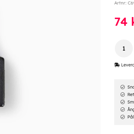
Artnr:
C6
74
Lever
Sna
Ret
Smi
Ång
Pål