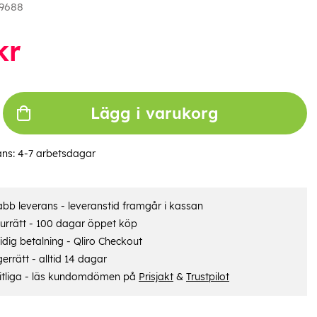
9688
kr
Lägg i varukorg
ans:
4-7 arbetsdagar
bb leverans - leveranstid framgår i kassan
urrätt - 100 dagar öppet köp
dig betalning - Qliro Checkout
errätt - alltid 14 dagar
itliga - läs kundomdömen på
Prisjakt
&
Trustpilot