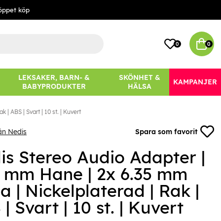
öppet köp
0
0
LEKSAKER, BARN- &
SKÖNHET &
KAMPANJER
BABYPRODUKTER
HÄLSA
| ABS | Svart | 10 st. | Kuvert
ån Nedis
Spara som favorit
is Stereo Audio Adapter |
5 mm Hane | 2x 6.35 mm
 | Nickelplaterad | Rak |
| Svart | 10 st. | Kuvert