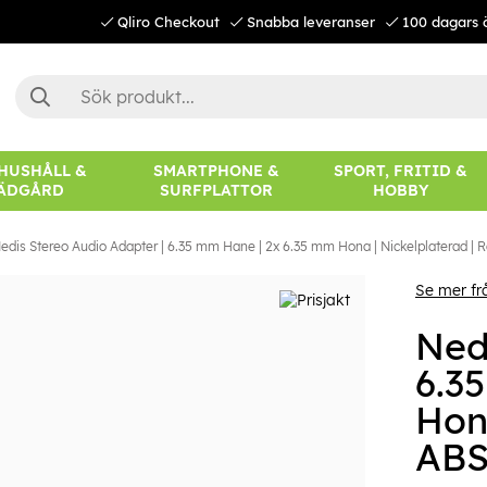
Qliro Checkout
Snabba leveranser
100 dagars 
 HUSHÅLL &
SMARTPHONE &
SPORT, FRITID &
ÄDGÅRD
SURFPLATTOR
HOBBY
edis Stereo Audio Adapter | 6.35 mm Hane | 2x 6.35 mm Hona | Nickelplaterad | Rak 
Se mer fr
Ned
6.3
Hona
ABS 