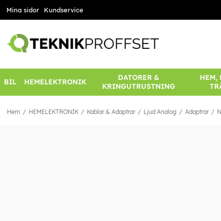
Mina sidor
Kundservice
DATORER &
HEM,
BIL
HEMELEKTRONIK
KRINGUTRUSTNING
TR
Hem
HEMELEKTRONIK
Kablar & Adaptrar
Ljud Analog
Adaptrar
N