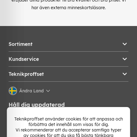
erbjuder alltid produkter till bra kvalitet och bra priser. Vi
har även externa minneskortsläsare.
Sortiment
Kundservice
Teknikproffset
Ändra Land
Håll dig uppdaterad
Få de senaste nyheterna, hetaste erbjudandena och
Teknikproffset använder cookies för att anpassa och
bästa tipsen från oss direkt i din mejlkorg. Signa upp på
förbättra det innehåll som visas för dig.
vårt nyhetsbrev!
Vi rekommenderar att du accepterar samtliga typer
av cookies för att du ska få bästa tänkbara