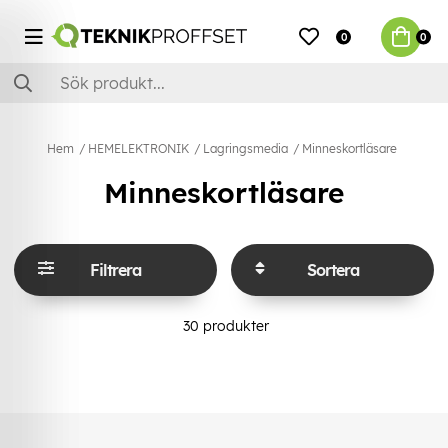
0
0
Hem
HEMELEKTRONIK
Lagringsmedia
Minneskortläsare
Minneskortläsare
Filtrera
Sortera
30
produkter