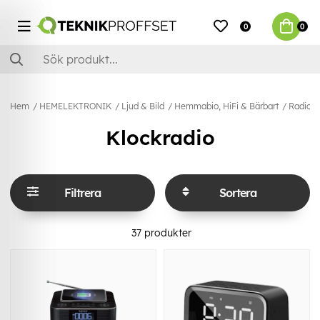
0
0
Hem
HEMELEKTRONIK
Ljud & Bild
Hemmabio, HiFi & Bärbart
Radio &
Klockradio
Filtrera
Sortera
37
produkter