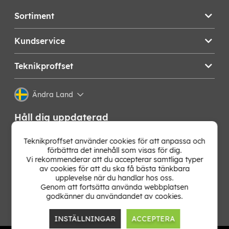
Sortiment
Kundservice
Teknikproffset
Ändra Land
Håll dig uppdaterad
Få de senaste nyheterna, hetaste erbjudandena och
Teknikproffset använder cookies för att anpassa och
bästa tipsen från oss direkt i din mejlkorg. Signa upp på
förbättra det innehåll som visas för dig.
vårt nyhetsbrev!
Vi rekommenderar att du accepterar samtliga typer
av cookies för att du ska få bästa tänkbara
upplevelse när du handlar hos oss.
OK
Genom att fortsätta använda webbplatsen
godkänner du användandet av cookies.
INSTÄLLNINGAR
ACCEPTERA