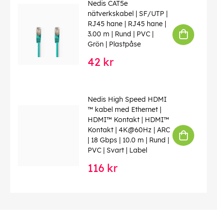
Nedis CAT5e
nätverkskabel | SF/UTP |
RJ45 hane | RJ45 hane |
3.00 m | Rund | PVC |
Grön | Plastpåse
42 kr
Nedis High Speed ​​HDMI
™ kabel med Ethernet |
HDMI™ Kontakt | HDMI™
Kontakt | 4K@60Hz | ARC
| 18 Gbps | 10.0 m | Rund |
PVC | Svart | Label
116 kr