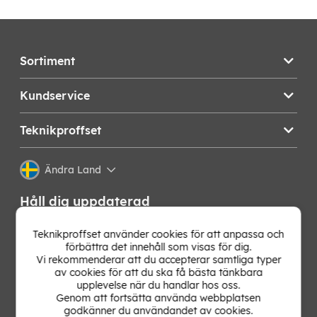
Sortiment
Kundservice
Teknikproffset
Ändra Land
Håll dig uppdaterad
Få de senaste nyheterna, hetaste erbjudandena och
Teknikproffset använder cookies för att anpassa och
bästa tipsen från oss direkt i din mejlkorg. Signa upp på
förbättra det innehåll som visas för dig.
vårt nyhetsbrev!
Vi rekommenderar att du accepterar samtliga typer
av cookies för att du ska få bästa tänkbara
upplevelse när du handlar hos oss.
OK
Genom att fortsätta använda webbplatsen
godkänner du användandet av cookies.