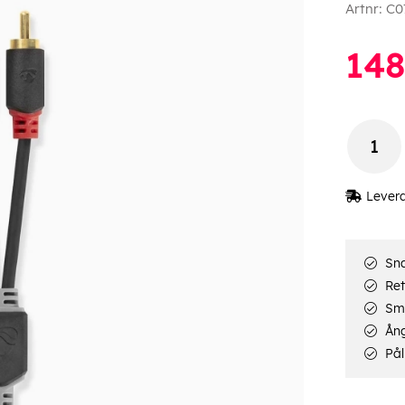
Artnr:
C0
148
Lever
Sna
Ret
Smi
Ång
Pål