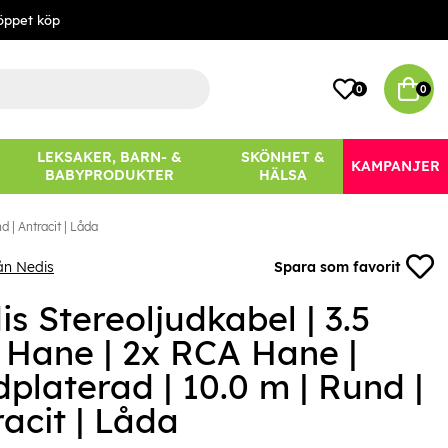
öppet köp
0
0
LEKSAKER, BARN- &
SKÖNHET &
KAMPANJER
BABYPRODUKTER
HÄLSA
 | Antracit | Låda
ån Nedis
Spara som favorit
s Stereoljudkabel | 3.5
Hane | 2x RCA Hane |
platerad | 10.0 m | Rund |
acit | Låda