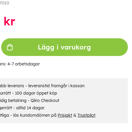
7010
kr
Lägg i varukorg
ans:
4-7 arbetsdagar
bb leverans - leveranstid framgår i kassan
urrätt - 100 dagar öppet köp
dig betalning - Qliro Checkout
errätt - alltid 14 dagar
itliga - läs kundomdömen på
Prisjakt
&
Trustpilot