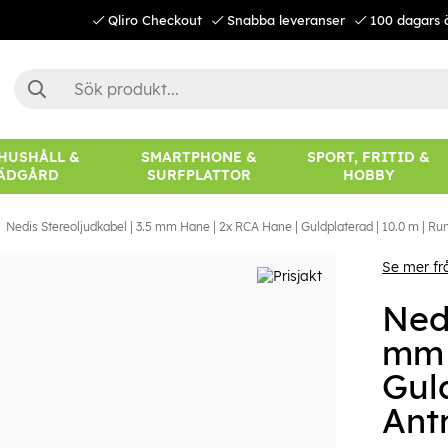
Qliro Checkout
Snabba leveranser
100 dagars 
 HUSHÅLL &
SMARTPHONE &
SPORT, FRITID &
ÄDGÅRD
SURFPLATTOR
HOBBY
Nedis Stereoljudkabel | 3.5 mm Hane | 2x RCA Hane | Guldplaterad | 10.0 m | Rund
Se mer fr
Nedi
mm 
Guld
Antr