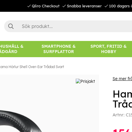
Qliro Checkout
Snabba leveranser
100 dagars 
 HUSHÅLL &
SMARTPHONE &
SPORT, FRITID &
ÄDGÅRD
SURFPLATTOR
HOBBY
ama Hörlur Shell Over-Ear Trådad Svart
Se mer f
Ham
Trå
Artnr:
C1