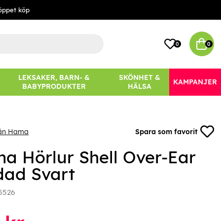
öppet köp
0
0
LEKSAKER, BARN- &
SKÖNHET &
KAMPANJER
BABYPRODUKTER
HÄLSA
rån Hama
Spara som favorit
a Hörlur Shell Over-Ear
dad Svart
5526