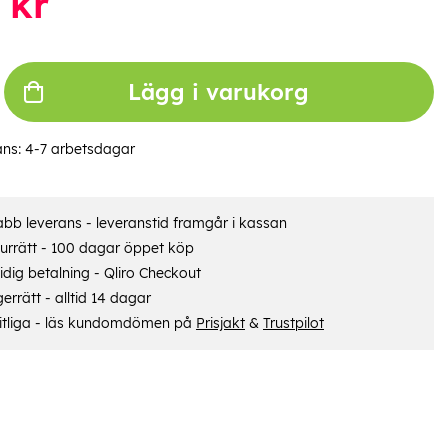
kr
Lägg i varukorg
ans:
4-7 arbetsdagar
bb leverans - leveranstid framgår i kassan
urrätt - 100 dagar öppet köp
dig betalning - Qliro Checkout
errätt - alltid 14 dagar
itliga - läs kundomdömen på
Prisjakt
&
Trustpilot