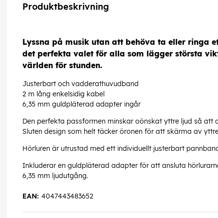
Produktbeskrivning
Lyssna på musik utan att behöva ta eller ringa et
det perfekta valet för alla som lägger största vi
världen för stunden.
Justerbart och vadderathuvudband
2 m lång enkelsidig kabel
6,35 mm guldpläterad adapter ingår
Den perfekta passformen minskar oönskat yttre ljud så att du
Sluten design som helt täcker öronen för att skärma av yttre 
Hörluren är utrustad med ett individuellt justerbart pannban
Inkluderar en guldpläterad adapter för att ansluta hörlurarn
6,35 mm ljudutgång.
EAN:
4047443483652