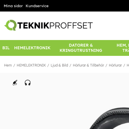
Mina sidor
Kundservice
DATORER &
HEM,
BIL
HEMELEKTRONIK
KRINGUTRUSTNING
TR
Hem
HEMELEKTRONIK
Ljud & Bild
Hörlurar & Tillbehör
Hörlurar
H