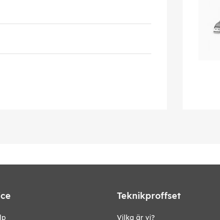
ice
Teknikproffset
lp
Vilka är vi?