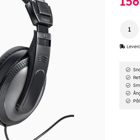
156
Lever
Sna
Ret
Smi
Ång
Pål