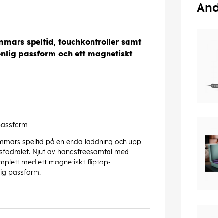
And
timmars speltid, touchkontroller samt
onlig passform och ett magnetiskt
passform
timmars speltid på en enda laddning och upp
ngsfodralet. Njut av handsfreesamtal med
mplett med ett magnetiskt fliptop-
lig passform.