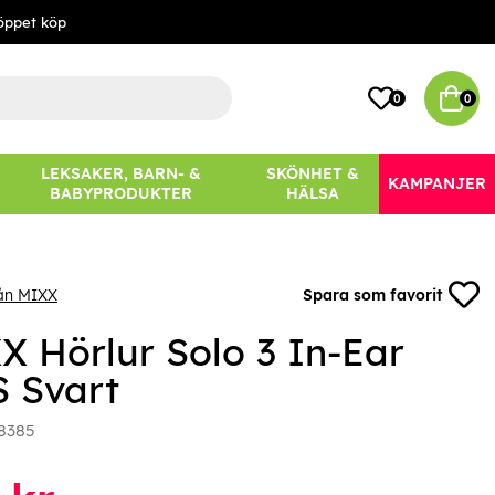
öppet köp
0
0
LEKSAKER, BARN- &
SKÖNHET &
KAMPANJER
BABYPRODUKTER
HÄLSA
rån MIXX
Spara som favorit
X Hörlur Solo 3 In-Ear
 Svart
8385