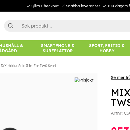
Qliro Checkout
Snabba leveranser
100 dagars 
 HUSHÅLL &
SMARTPHONE &
SPORT, FRITID &
ÄDGÅRD
SURFPLATTOR
HOBBY
IXX Hörlur Solo 3 In-Ear TWS Svart
Se mer f
MIX
TWS
Artnr:
C3