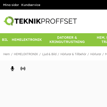
Mina sidor
Kundservice
DATORER &
HEM,
BIL
HEMELEKTRONIK
KRINGUTRUSTNING
TR
Hem
HEMELEKTRONIK
Ljud & Bild
Hörlurar & Tillbehör
Hörlurar
M