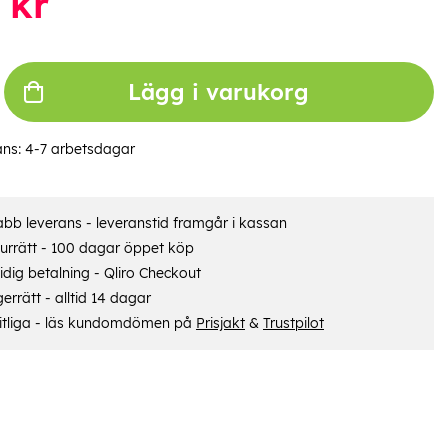
kr
Lägg i varukorg
ans:
4-7 arbetsdagar
bb leverans - leveranstid framgår i kassan
urrätt - 100 dagar öppet köp
dig betalning - Qliro Checkout
errätt - alltid 14 dagar
itliga - läs kundomdömen på
Prisjakt
&
Trustpilot