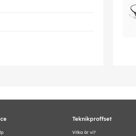
ice
Teknikproffset
lp
Vilka är vi?