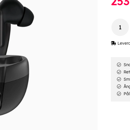
253
Lever
Sna
Ret
Smi
Ång
Pål