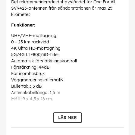
Det rekommenderade driftavståndet för One For All
SV9425-antennen från sändarstationen är max 25
kilometer.
Funktioner:
UHF/VHF-mottagning
0 - 25 km räckvidd
4K Ultra HD-mottagning
5G/4G LTE800/3G-filter
Automatisk förstärkningskontroll
Förstärkning: 44dB
För inomhusbruk
Väggmonteringsalternativ
Bullertal: 3,5 dB
Antennkabellängd: 1,5 m
Mått: 9 x 4,3 x 16 cm.
EAN:
8716184073984
LÄS MER