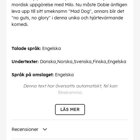
mordisk uppgörelse med Milo. Nu måste Dobie äntligen
leva upp till sitt smeknamn "Mad Dog", annars blir det
"no guts, no glory" i denna unika och hjärtevärmande
komedi.
Talade språk:
Engelska
Undertexter:
Danska,Norska,Svenska,Finska,Engelska
Språk på omslaget:
Engelska
Denna text har översatts automatiskt, fel kan
förekomma.
EAN:
5705643990514
LÄS MER
Recensioner