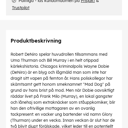
Pålitliga - läs kundomdömen på
Prisjakt
&
Trustpilot
Produktbeskrivning
Robert DeNiro spelar huvudrollen tillsammans med
Uma Thurman och Bill Murray i en helt otippad
kärlekshistoria. Chicagos kriminalpolis Wayne Dobie
(DeNiro) är en blyg och lågmäld man som inte har
dragit sitt vapen på femton år. Hans poliskollegor har
skämtsamt gett honom smeknamnet "Mad Dog" på
grund av hans brist på mod. Men när Dobie oavsiktligt
räddar livet på Frank Milo (Murray), en lokal gangster
och lånehaj som extraknäcker som ståuppkomiker, blir
han den ofrivillige mottagaren av en ovanlig
tackpresent: en vacker ung bartender vid namn Glory
(Thurman) under en vecka. Innan veckan är slut har de
två blivit djupt förälskade, vilket leder till en potentiellt