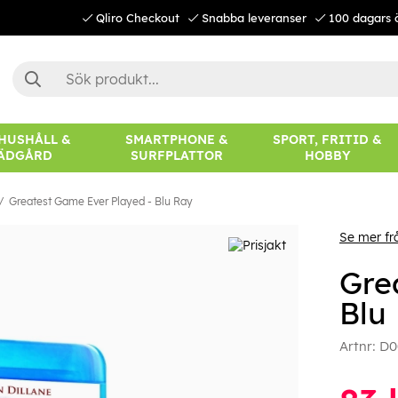
Qliro Checkout
Snabba leveranser
100 dagars 
 HUSHÅLL &
SMARTPHONE &
SPORT, FRITID &
ÄDGÅRD
SURFPLATTOR
HOBBY
Greatest Game Ever Played - Blu Ray
Se mer fr
Gre
Blu
Artnr:
D0