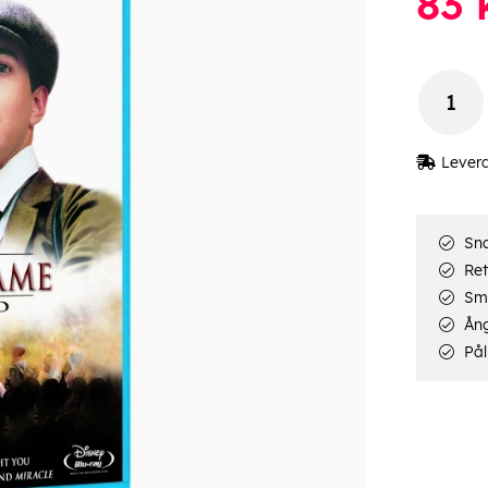
83
Lever
Sna
Ret
Smi
Ång
Pål