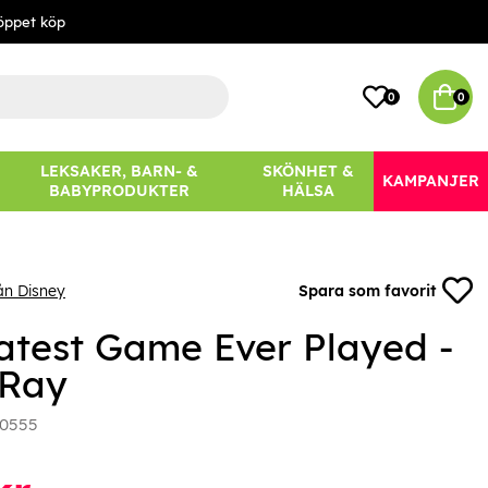
öppet köp
0
0
LEKSAKER, BARN- &
SKÖNHET &
KAMPANJER
BABYPRODUKTER
HÄLSA
ån Disney
Spara som favorit
atest Game Ever Played -
 Ray
0555