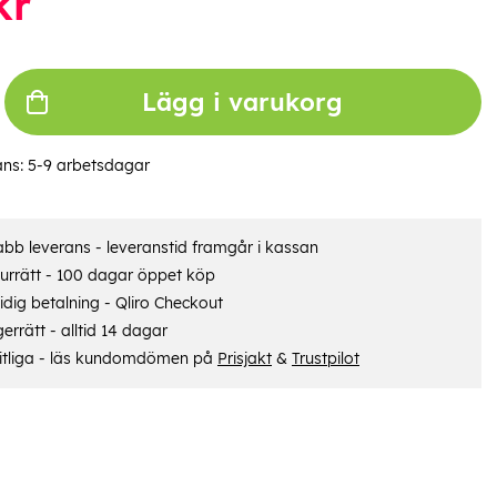
kr
Lägg i varukorg
ans:
5-9 arbetsdagar
bb leverans - leveranstid framgår i kassan
urrätt - 100 dagar öppet köp
dig betalning - Qliro Checkout
errätt - alltid 14 dagar
itliga - läs kundomdömen på
Prisjakt
&
Trustpilot