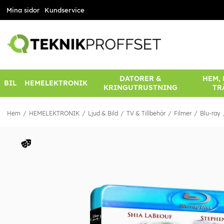
Mina sidor
Kundservice
DATORER &
HEM,
BIL
HEMELEKTRONIK
KRINGUTRUSTNING
TR
Hem
HEMELEKTRONIK
Ljud & Bild
TV & Tillbehör
Filmer
Blu-ray