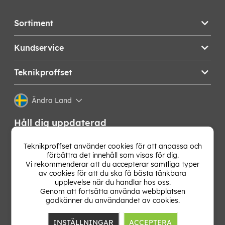
Sortiment
Kundservice
Teknikproffset
Ändra Land
Håll dig uppdaterad
Få de senaste nyheterna, hetaste erbjudandena och
Teknikproffset använder cookies för att anpassa och
bästa tipsen från oss direkt i din mejlkorg. Signa upp på
förbättra det innehåll som visas för dig.
vårt nyhetsbrev!
Vi rekommenderar att du accepterar samtliga typer
av cookies för att du ska få bästa tänkbara
upplevelse när du handlar hos oss.
OK
Genom att fortsätta använda webbplatsen
godkänner du användandet av cookies.
INSTÄLLNINGAR
ACCEPTERA