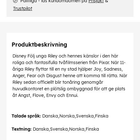
Pålitliga - läs kundomdömen på
Prisjakt
&
Trustpilot
Produktbeskrivning
Disney Följ unga Riley och hennes känslor i den här
roliga och fantasifulla tvåfilmsserien från Pixar. När 11-
åriga Riley flyttar till en ny stad hjälper Joy, Sadness,
Anger, Fear och Disgust henne att komma till rätta. När
Riley sedan officiellt blir tonåring genomgår
huvudkontoret en plötslig ombyggnad för att ge plats
åt Angst, Flove, Envy och Ennui.
Talade språk:
Danska,Norska,Svenska,Finska
Textning:
Danska,Svenska,Norska,Finska