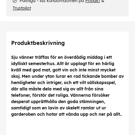
Pålitliga - läs kundomdömen på
Prisjakt
&
Trustpilot
Produktbeskrivning
Sju vänner träffas för en överdådig middag i ett
idylliskt semesterhus. Allt är upplagt för en härlig
kväll med god mat, gott vin och inte minst mycket
skoj. Men under ytan lurar en rad tickande bomber av
hemligheter och intriger, och ett vilt sällskapsspel,
där alla måste dela med sig av allt från sina
telefoner, förstör det roliga. Vännerna försöker
desperat upprätthålla den goda stämningen,
samtidigt som en lavin av skelett ramlar ut ur
garderoben och hotar att vända upp och ner på allt..