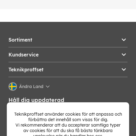
Sortiment
Kundservice
Teknikproffset
Ändra Land
Håll dig uppdaterad
Få de senaste nyheterna, hetaste erbjudandena och
Teknikproffset använder cookies för att anpassa och
bästa tipsen från oss direkt i din mejlkorg. Signa upp på
förbättra det innehåll som visas för dig.
vårt nyhetsbrev!
Vi rekommenderar att du accepterar samtliga typer
av cookies för att du ska få bästa tänkbara