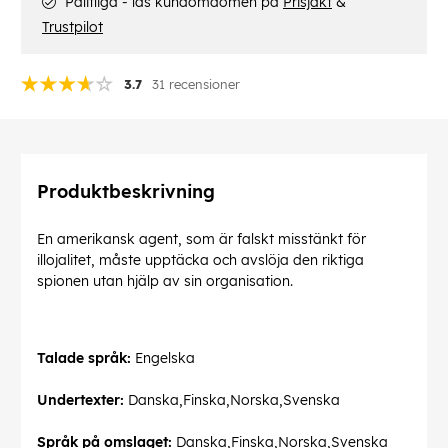
Pålitliga - läs kundomdömen på
Prisjakt
&
Trustpilot
3.7
31 recensioner
Produktbeskrivning
En amerikansk agent, som är falskt misstänkt för
illojalitet, måste upptäcka och avslöja den riktiga
spionen utan hjälp av sin organisation.
Talade språk:
Engelska
Undertexter:
Danska,Finska,Norska,Svenska
Språk på omslaget:
Danska,Finska,Norska,Svenska