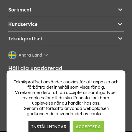
Sortiment
Kundservice
Teknikproffset
Ändra Land
Håll dig uppdaterad
Få de senaste nyheterna, hetaste erbjudandena och
Teknikproffset använder cookies för att anpassa och
bästa tipsen från oss direkt i din mejlkorg. Signa upp på
förbättra det innehåll som visas för dig.
vårt nyhetsbrev!
Vi rekommenderar att du accepterar samtliga typer
av cookies för att du ska få bästa tänkbara
upplevelse när du handlar hos oss.
OK
Genom att fortsätta använda webbplatsen
godkänner du användandet av cookies.
INSTÄLLNINGAR
ACCEPTERA