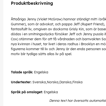
Produktbeskrivning
Åttaåriga Jenny (Violet McGraw) hamnar ständigt mitt i b
Gummer), som är advokat, och pappa Jeff (Rupert Friend), 
fantasifullt liv, omgiven av dockorna Grisly Kin, som är bas
dödas i en smitningsolycka försöker Jeff och Jenny pussla i
Cox) stämmer dem för att få vårdnaden och barnvakten Sam
nya kvinnan i huset, tar livet i deras radhus i Brooklyn e
figurerna kommer till liv och Jenny är den enda personen s
motiv blir tydliga sätts allas liv på spel.
Talade språk:
Engelska
Undertexter:
Svenska,Norska,Danska,Finska
Språk på omslaget:
Engelska
Denna text har översatts automatis