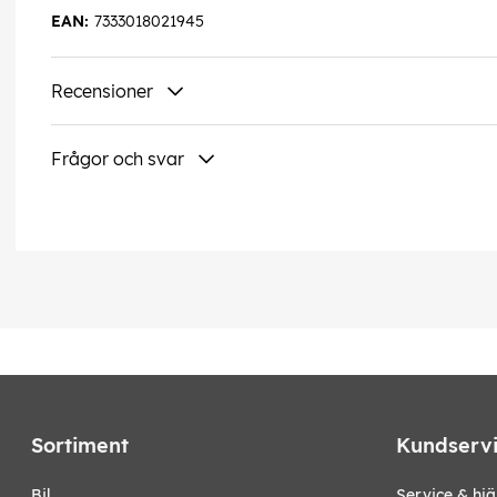
EAN:
7333018021945
Recensioner
Frågor och svar
Sortiment
Kundserv
bil
Service & hjä