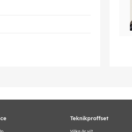
ice
Teknikproffset
lp
Vilka är vi?