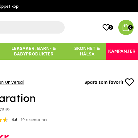
öppet köp
0
0
LEKSAKER, BARN- &
SKÖNHET &
KAMPANJER
BABYPRODUKTER
HÄLSA
ån Universal
Spara som favorit
aration
7349
4.6
19 recensioner
kr