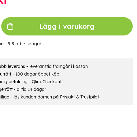
Lägg i varukorg
ans:
5-9 arbetsdagar
bb leverans - leveranstid framgår i kassan
urrätt - 100 dagar öppet köp
dig betalning - Qliro Checkout
errätt - alltid 14 dagar
itliga - läs kundomdömen på
Prisjakt
&
Trustpilot