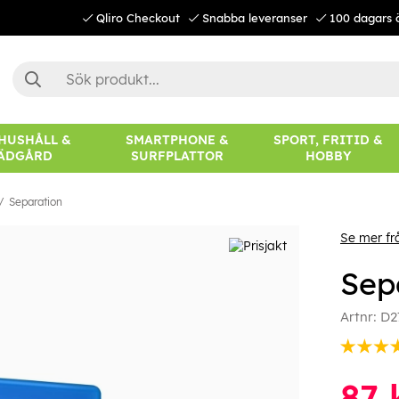
Qliro Checkout
Snabba leveranser
100 dagars 
 HUSHÅLL &
SMARTPHONE &
SPORT, FRITID &
ÄDGÅRD
SURFPLATTOR
HOBBY
Separation
Se mer fr
Sep
Artnr:
D2
87