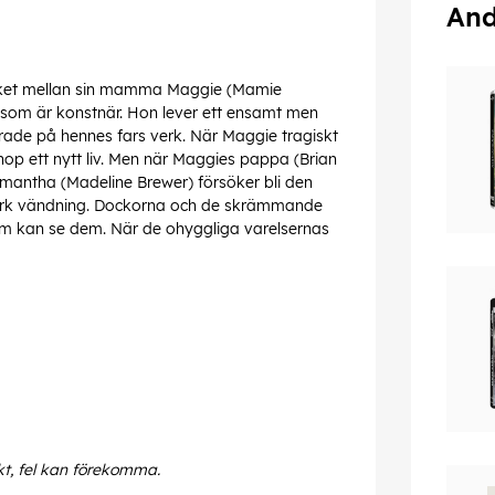
And
råket mellan sin mamma Maggie (Mamie
som är konstnär. Hon lever ett ensamt men
erade på hennes fars verk. När Maggie tragiskt
hop ett nytt liv. Men när Maggies pappa (Brian
antha (Madeline Brewer) försöker bli den
n mörk vändning. Dockorna och de skrämmande
om kan se dem. När de ohyggliga varelsernas
kt, fel kan förekomma.