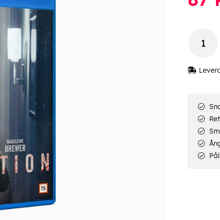
Lever
Sna
Ret
Smi
Ång
Pål