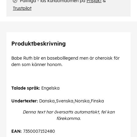
Pålitliga - läs kundomdömen på
Prisjakt
&
Trustpilot
Produktbeskrivning
Babe Ruth blir en basebolllegend men är oheroisk för
dem som känner honom.
Talade språk:
Engelska
Undertexter:
Danska,Svenska,Norska,Finska
Denna text har översatts automatiskt, fel kan
förekomma.
EAN:
7350007152480