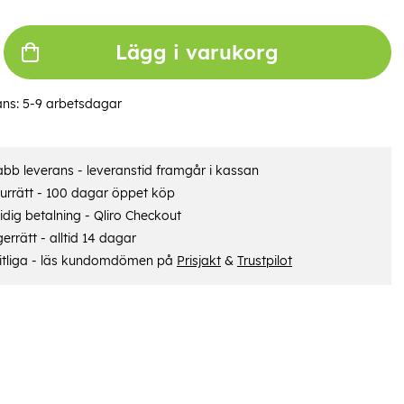
Lägg i varukorg
ans:
5-9 arbetsdagar
bb leverans - leveranstid framgår i kassan
urrätt - 100 dagar öppet köp
dig betalning - Qliro Checkout
errätt - alltid 14 dagar
itliga - läs kundomdömen på
Prisjakt
&
Trustpilot