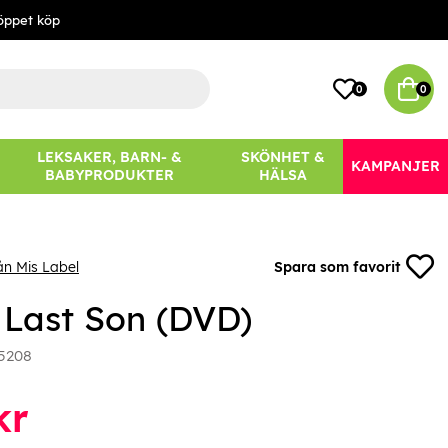
öppet köp
0
0
LEKSAKER, BARN- &
SKÖNHET &
KAMPANJER
BABYPRODUKTER
HÄLSA
ån Mis Label
Spara som favorit
 Last Son (DVD)
5208
kr