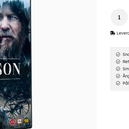
Lever
Sna
Ret
Smi
Ång
Pål