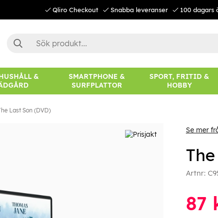
Qliro Checkout
Snabba leveranser
100 dagars 
 HUSHÅLL &
SMARTPHONE &
SPORT, FRITID &
ÄDGÅRD
SURFPLATTOR
HOBBY
The Last Son (DVD)
Se mer fr
The
Artnr:
C9
87