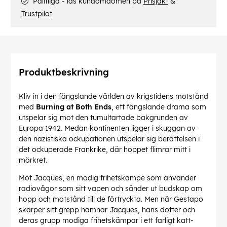
Pålitliga - läs kundomdömen på
Prisjakt
&
Trustpilot
Produktbeskrivning
Kliv in i den fängslande världen av krigstidens motstånd
med
Burning at Both Ends
, ett fängslande drama som
utspelar sig mot den tumultartade bakgrunden av
Europa 1942. Medan kontinenten ligger i skuggan av
den nazistiska ockupationen utspelar sig berättelsen i
det ockuperade Frankrike, där hoppet flimrar mitt i
mörkret.
Möt Jacques, en modig frihetskämpe som använder
radiovågor som sitt vapen och sänder ut budskap om
hopp och motstånd till de förtryckta. Men när Gestapo
skärper sitt grepp hamnar Jacques, hans dotter och
deras grupp modiga frihetskämpar i ett farligt katt-