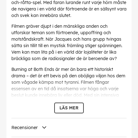
och-råtta-spel. Med faran lurande runt varje hörn måste
de navigera i en värld där förtroende är en sällsynt vara
och svek kan innebära slutet.
Filmen gräver djupt i den mänskliga anden och
utforskar teman som förtroende, uppoffring och
motståndskraft. När Jacques och hans grupp tvingas
sätta sin tillit till en mystisk främling stiger spänningen.
Vem kan man lita på i en värld där lojaliteter är lika
bräckliga som de radiosignaler de är beroende av?
Burning at Both Ends är mer än bara ett historiskt
drama – det är ett bevis på den oböjliga viljan hos dem
som vågade kämpa mot tyranni. Filmen fångar
essensen av en tid då insatserna var höga och varje
beslut kunde innebära liv eller död. Med sin intensiva
berättelse och fängslande karaktärer erbjuder denna
LÄS MER
film en gripande inblick i en av de mörkaste perioderna
i modern historia.
Den här filmen är perfekt för fans av historiska drama
Recensioner
och krigsberättelser och lovar att hålla dig på helspänn