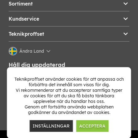
Sortiment
Kundservice
Teknikproffset
Ändra Land
Håll dig uppdaterad
Få de senaste nyheterna, hetaste erbjudandena och
Teknikproffset använder cookies för att anpassa och
bästa tipsen från oss direkt i din mejlkorg. Signa upp på
förbättra det innehåll som visas för dig.
vårt nyhetsbrev!
Vi rekommenderar att du accepterar samtliga typer
av cookies för att du ska få bästa tänkbara
upplevelse när du handlar hos oss.
OK
Genom att fortsätta använda webbplatsen
godkänner du användandet av cookies.
INSTÄLLNINGAR
ACCEPTERA
TP E-commerce Nordic AB
Org.nr: 559386-1841