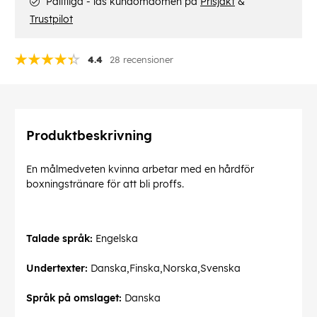
Pålitliga - läs kundomdömen på
Prisjakt
&
Trustpilot
4.4
28 recensioner
Produktbeskrivning
En målmedveten kvinna arbetar med en hårdför
boxningstränare för att bli proffs.
Talade språk:
Engelska
Undertexter:
Danska,Finska,Norska,Svenska
Språk på omslaget:
Danska