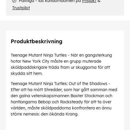
Pålitliga - läs kundomdömen på
Prisjakt
&
Trustpilot
Produktbeskrivning
Teenage Mutant Ninja Turtles - När en gangsterkung
hotar New York City måste en grupp muterade
sköldpaddskrigare träda fram ur skuggorna för att
skydda sitt hem.
Teenage Mutant Ninja Turtles: Out of the Shadows -
Efter att ha mött Shredder, som har gått samman med
den galna vetenskapsmannen Baxter Stockman och
hantlangarna Bebop och Rocksteady för att ta över
världen, måste sköldpaddorna konfrontera en ännu
större nemesis: den ökända Krang.