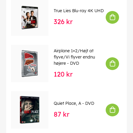
True Lies Blu-ray 4K UHD
326 kr
Airplane 1+2/Højt at
flyve/Vi flyver endnu
højere - DVD
120 kr
Quiet Place, A - DVD
87 kr