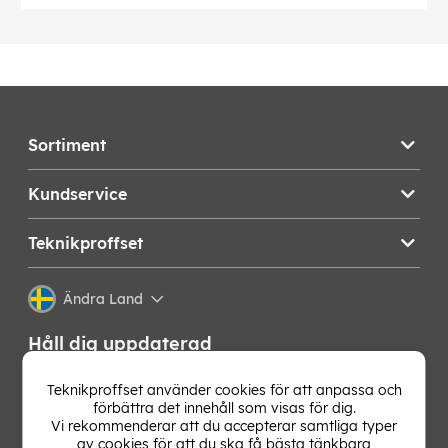
Sortiment
Kundservice
Teknikproffset
Ändra Land
Håll dig uppdaterad
Få de senaste nyheterna, hetaste erbjudandena och
Teknikproffset använder cookies för att anpassa och
bästa tipsen från oss direkt i din mejlkorg. Signa upp på
förbättra det innehåll som visas för dig.
vårt nyhetsbrev!
Vi rekommenderar att du accepterar samtliga typer
av cookies för att du ska få bästa tänkbara