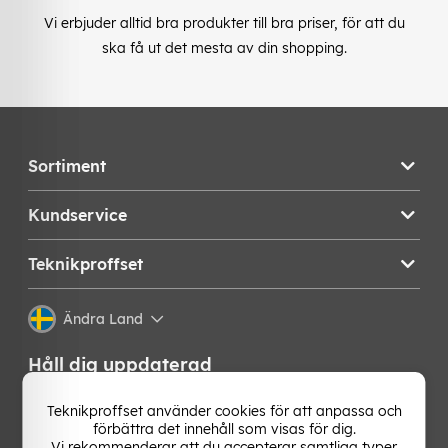
Vi erbjuder alltid bra produkter till bra priser, för att du
ska få ut det mesta av din shopping.
Sortiment
Kundservice
Teknikproffset
Ändra Land
Håll dig uppdaterad
Få de senaste nyheterna, hetaste erbjudandena och
Teknikproffset använder cookies för att anpassa och
bästa tipsen från oss direkt i din mejlkorg. Signa upp på
förbättra det innehåll som visas för dig.
vårt nyhetsbrev!
Vi rekommenderar att du accepterar samtliga typer