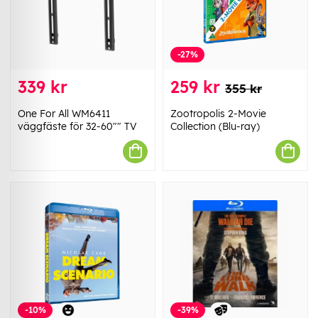
-27%
339 kr
259 kr
355 kr
One For All WM6411
Zootropolis 2-Movie
väggfäste för 32-60"" TV
Collection (Blu-ray)
-10%
-39%