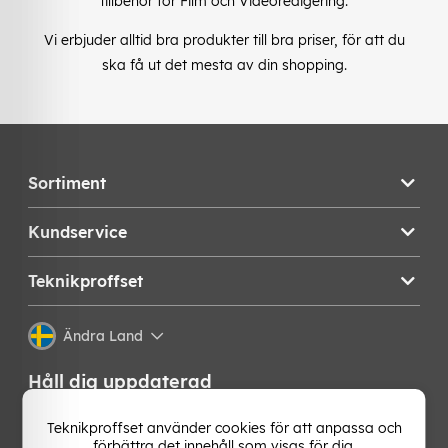
tillbehör för Film och Videoredigering.
Vi erbjuder alltid bra produkter till bra priser, för att du
ska få ut det mesta av din shopping.
Sortiment
Kundservice
Teknikproffset
Ändra Land
Håll dig uppdaterad
Få de senaste nyheterna, hetaste erbjudandena och
Teknikproffset använder cookies för att anpassa och
bästa tipsen från oss direkt i din mejlkorg. Signa upp på
förbättra det innehåll som visas för dig.