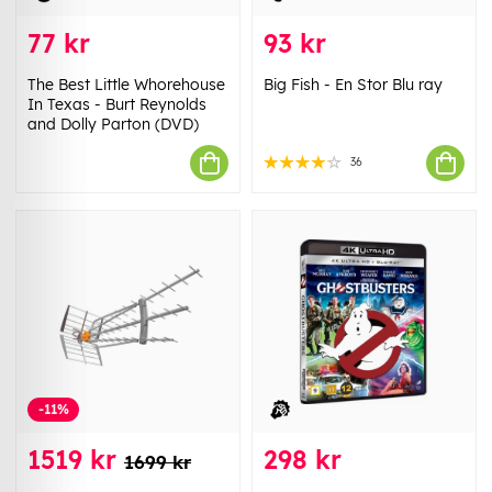
77 kr
93 kr
The Best Little Whorehouse
Big Fish - En Stor Blu ray
In Texas - Burt Reynolds
and Dolly Parton (DVD)
36
-11%
1519 kr
298 kr
1699 kr