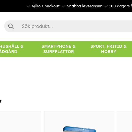
Qliro Checkout
Snabba leveranser
100 dagars 
 HUSHÅLL &
SMARTPHONE &
SPORT, FRITID &
ÄDGÅRD
SURFPLATTOR
HOBBY
r