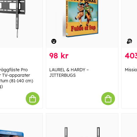
98 kr
403
äggfäste Pro
LAUREL & HARDY –
Missio
r TV-apparater
JITTERBUGS
55 tum (81-140 cm)
g)