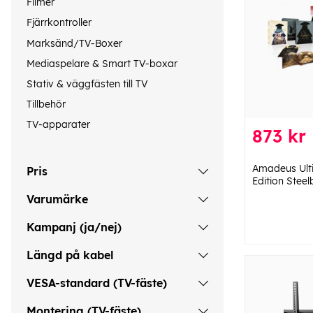
Filmer
Fjärrkontroller
Marksänd/TV-Boxer
Mediaspelare & Smart TV-boxar
Stativ & väggfästen till TV
Tillbehör
TV-apparater
873 kr
Amadeus Ulti
Pris
Edition Stee
Varumärke
Kampanj (ja/nej)
Längd på kabel
VESA-standard (TV-fäste)
Montering (TV-fäste)