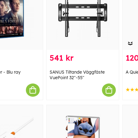
541 kr
120
r - Blu ray
SANUS Tiltande Väggfäste
A Quie
VuePoint 32"-55"