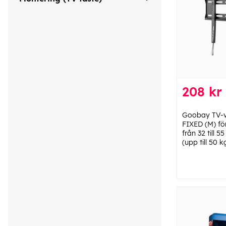
208 kr
Goobay TV-v
FIXED (M) fö
från 32 till 
(upp till 50 k