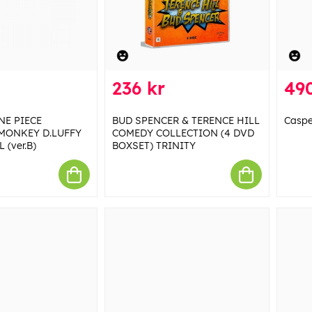
236 kr
490
NE PIECE
BUD SPENCER & TERENCE HILL
Caspe
MONKEY D.LUFFY
COMEDY COLLECTION (4 DVD
 (ver.B)
BOXSET) TRINITY