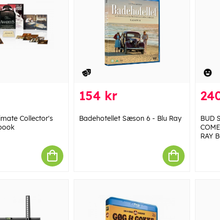
154 kr
240
mate Collector's
Badehotellet Sæson 6 - Blu Ray
BUD 
lbook
COME
RAY B