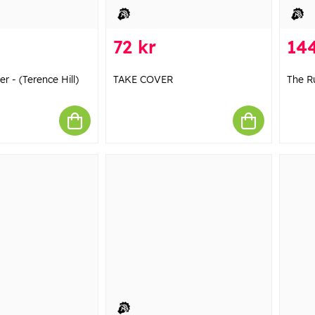
72 kr
144
 - (Terence Hill)
TAKE COVER
The R