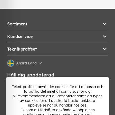
Sortiment
Kundservice
Teknikproffset
Ändra Land
Håll dig uppdaterad
Få de senaste nyheterna, hetaste erbjudandena och
Teknikproffset använder cookies för att anpassa och
bästa tipsen från oss direkt i din mejlkorg. Signa upp på
förbättra det innehåll som visas för dig.
vårt nyhetsbrev!
Vi rekommenderar att du accepterar samtliga typer
av cookies för att du ska få bästa tänkbara
upplevelse när du handlar hos oss.
OK
Genom att fortsätta använda webbplatsen
godkänner du användandet av cookies.