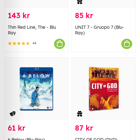
143 kr
85 kr
Thin Red Line, The - Blu
UNIT 7 - Gruopo 7 (Blu-
Ray
Ray)
44
61 kr
87 kr
6 Below (Blu-Ray)
CITY OF GOD (DVD)